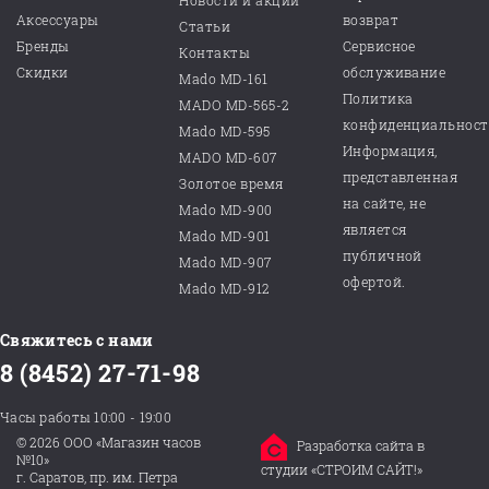
Новости и акции
Аксессуары
возврат
Статьи
Бренды
Сервисное
Контакты
Скидки
обслуживание
Mado MD-161
Политика
MADO MD-565-2
конфиденциальнос
Mado MD-595
Информация,
MADO MD-607
представленная
Золотое время
на сайте, не
Mado MD-900
является
Mado MD-901
публичной
Mado MD-907
офертой.
Mado MD-912
Свяжитесь с нами
8 (8452) 27-71-98
Часы работы 10:00 - 19:00
© 2026 ООО «Магазин часов
Разработка сайта в
№10»
студии «СТРОИМ САЙТ!»
г. Саратов, пр. им. Петра