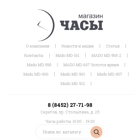
|
|
|
О компании
Новости и акции
Статьи
|
|
|
Контакты
Mado MD-161
MADO MD-565-2
|
|
Mado MD-595
MADO MD-607 Золотое время
|
|
|
Mado MD-900
Mado MD-901
Mado MD-907
|
Mado MD-912
8 (8452) 27-71-98
Саратов, пр. Столыпина, д. 25
Часы работы 10:00 - 19:00