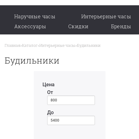
Наручные часы
Интерьерные часы
Аксессуары
Скидки
Бренды
Главная
>
Каталог
>
Интерьерные часы
>
Будильники
Будильники
Цена
От
До