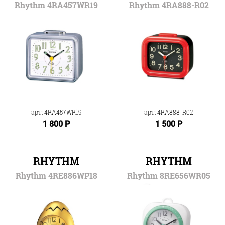
Rhythm 4RA457WR19
Rhythm 4RA888-R02
арт: 4RA457WR19
арт: 4RA888-R02
1 800 Р
1 500 Р
RHYTHM
RHYTHM
Rhythm 4RE886WP18
Rhythm 8RE656WR05