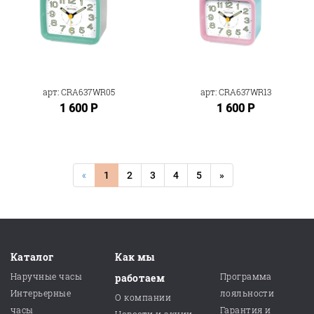
арт: CRA637WR05
арт: CRA637WR13
1 600 Р
1 600 Р
«
1
2
3
4
5
»
Каталог
Как мы
Наручные часы
Программа
работаем
Интерьерные
лояльности
О компании
часы
Гарантия и