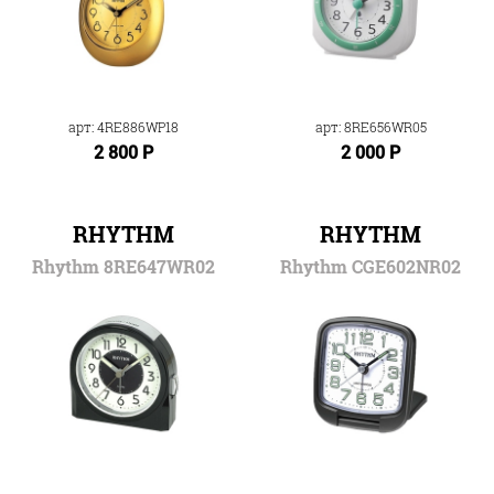
арт: 4RE886WP18
арт: 8RE656WR05
2 800 Р
2 000 Р
RHYTHM
RHYTHM
Rhythm 8RE647WR02
Rhythm CGE602NR02