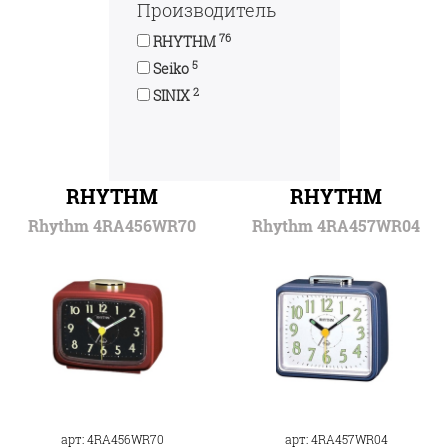
Производитель
76
RHYTHM
5
Seiko
2
SINIX
RHYTHM
RHYTHM
Rhythm 4RA456WR70
Rhythm 4RA457WR04
арт: 4RA456WR70
арт: 4RA457WR04