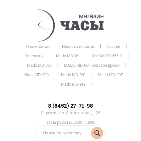
|
|
|
О компании
Новости и акции
Статьи
|
|
|
Контакты
Mado MD-161
MADO MD-565-2
|
|
Mado MD-595
MADO MD-607 Золотое время
|
|
|
Mado MD-900
Mado MD-901
Mado MD-907
|
Mado MD-912
8 (8452) 27-71-98
Саратов, пр. Столыпина, д. 25
Часы работы 10:00 - 19:00