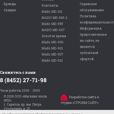
Бренды
Сервисное
Контакты
Скидки
обслуживание
Mado MD-161
Политика
MADO MD-565-2
конфиденциальнос
Mado MD-595
Информация,
MADO MD-607
представленная
Золотое время
на сайте, не
Mado MD-900
является
Mado MD-901
публичной
Mado MD-907
офертой.
Mado MD-912
Свяжитесь с нами
8 (8452) 27-71-98
Часы работы 10:00 - 19:00
© 2026 ООО «Магазин часов
Разработка сайта в
№10»
студии «СТРОИМ САЙТ!»
г. Саратов, пр. им. Петра
Столыпина, д. 25