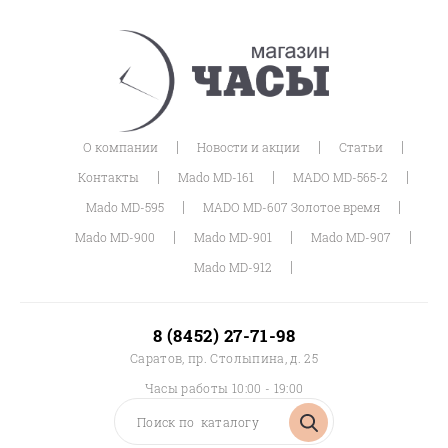
|
|
|
О компании
Новости и акции
Статьи
|
|
|
Контакты
Mado MD-161
MADO MD-565-2
|
|
Mado MD-595
MADO MD-607 Золотое время
|
|
|
Mado MD-900
Mado MD-901
Mado MD-907
|
Mado MD-912
8 (8452) 27-71-98
Саратов, пр. Столыпина, д. 25
Часы работы 10:00 - 19:00