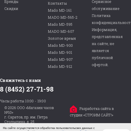
Бренды
Сервисное
Контакты
Скидки
обслуживание
Mado MD-161
Политика
MADO MD-565-2
конфиденциальнос
Mado MD-595
Информация,
MADO MD-607
представленная
Золотое время
на сайте, не
Mado MD-900
является
Mado MD-901
публичной
Mado MD-907
офертой.
Mado MD-912
Свяжитесь с нами
8 (8452) 27-71-98
Часы работы 10:00 - 19:00
© 2026 ООО «Магазин часов
Разработка сайта в
№10»
студии «СТРОИМ САЙТ!»
г. Саратов, пр. им. Петра
Столыпина, д. 25
На сайте осуществляется обработка пользовательских данных с