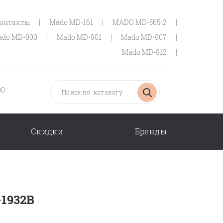
онтакты
|
Mado MD-161
|
MADO MD-565-2
|
do MD-900
|
Mado MD-901
|
Mado MD-907
|
Mado MD-912
|
00
Скидки
Бренды
-1932B