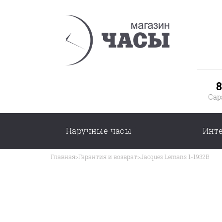
8
Сар
Наручные часы
Инт
Главная
>
Гарантия и возврат
>
Jacques Lemans 1-1932B