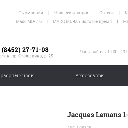
О компании
|
Новости и акции
|
Статьи
|
К
Mado MD-595
|
MADO MD-607 Золотое время
|
Ma
 (8452) 27-71-98
Часы работы 10:00 - 19:
атов, пр. Столыпина, д. 25
ерьерные часы
Аксессуары
Jacques Lemans 1
АРТ: 1-1932B