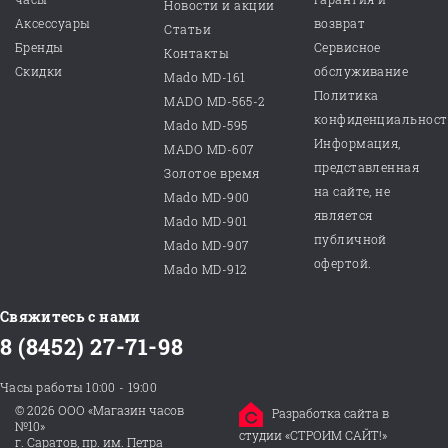
Новости и акции
Аксессуары
возврат
Статьи
Бренды
Сервисное
Контакты
Скидки
обслуживание
Mado MD-161
Политика
MADO MD-565-2
конфиденциальнос
Mado MD-595
Информация,
MADO MD-607
представленная
Золотое время
на сайте, не
Mado MD-900
является
Mado MD-901
публичной
Mado MD-907
офертой.
Mado MD-912
Свяжитесь с нами
8 (8452) 27-71-98
Часы работы 10:00 - 19:00
© 2026 ООО «Магазин часов
Разработка сайта в
№10»
студии «СТРОИМ САЙТ!»
г. Саратов, пр. им. Петра