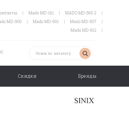
онтакты
|
Mado MD-161
|
MADO MD-565-2
|
do MD-900
|
Mado MD-901
|
Mado MD-907
|
Mado MD-912
|
00
Скидки
Бренды