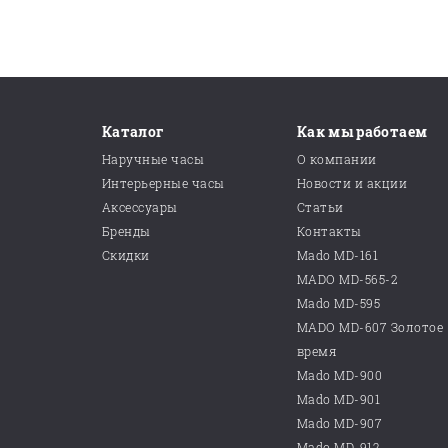
Каталог
Как мы работаем
Наручные часы
О компании
Интерьерные часы
Новости и акции
Аксессуары
Статьи
Бренды
Контакты
Скидки
Mado MD-161
MADO MD-565-2
Mado MD-595
MADO MD-607 Золотое
время
Mado MD-900
Mado MD-901
Mado MD-907
Mado MD-912