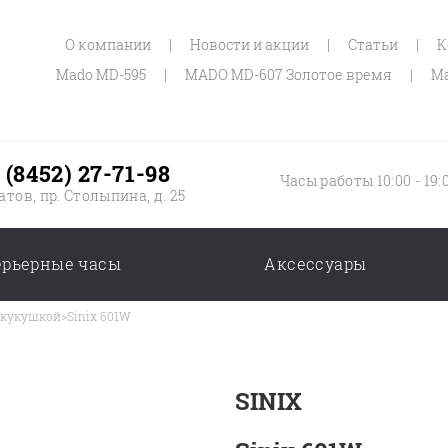
О компании
|
Новости и акции
|
Статьи
|
К
Mado MD-595
|
MADO MD-607 Золотое время
|
Ma
 (8452) 27-71-98
Часы работы 10:00 - 19:
атов, пр. Столыпина, д. 25
ерьерные часы
Аксессуары
 кукушкой
>
Sinix 601W
SINIX