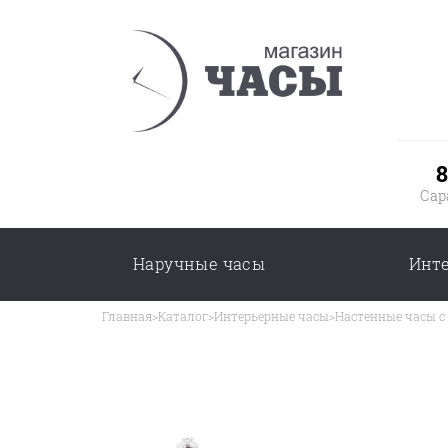
8
Сар
Наручные часы
Инт
Главная
>
Каталог
>
Интерьерные часы
>
Настенные часы с