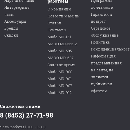
Наручные часы
Программа
работаем
Интерьерные
лояльности
О компании
часы
Гарантия и
Новости и акции
Аксессуары
возврат
Статьи
Бренды
Сервисное
Контакты
Скидки
обслуживание
Mado MD-161
Политика
MADO MD-565-2
конфиденциальнос
Mado MD-595
Информация,
MADO MD-607
представленная
Золотое время
на сайте, не
Mado MD-900
является
Mado MD-901
публичной
Mado MD-907
офертой.
Mado MD-912
Свяжитесь с нами
8 (8452) 27-71-98
Часы работы 10:00 - 19:00