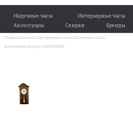
Наручные часы
Интерьерные часы
Аксессуары
Скидки
Бренды
Главная
>
Каталог
>
Интерьерные часы
>
Настенные часы с
маятником
>
Rhythm CMJ584NR06