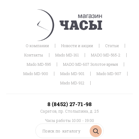
|
|
|
О компании
Новости и акции
Статьи
|
|
|
Контакты
Mado MD-161
MADO MD-565-2
|
|
Mado MD-595
MADO MD-607 Золотое время
|
|
|
Mado MD-900
Mado MD-901
Mado MD-907
|
Mado MD-912
8 (8452) 27-71-98
Саратов, пр. Столыпина, д. 25
Часы работы 10:00 - 19:00