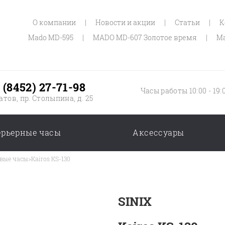
О компании
|
Новости и акции
|
Статьи
|
К
Mado MD-595
|
MADO MD-607 Золотое время
|
Ma
 (8452) 27-71-98
Часы работы 10:00 - 19:
атов, пр. Столыпина, д. 25
ерьерные часы
Аксессуары
вые часы
>
Kairos KS-130
SINIX