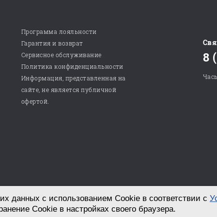
Программа лояльности
Свя
Гарантия и возврат
8 
Сервисное обслуживание
Политика конфиденциальности
Часы
Информация, представленная на
сайте, не является публичной
офертой.
их данных с использованием Cookie в соответствии с
У
Разработка сайта в студии «СТРОИМ САЙТ!»
ранение Cookie в настройках своего браузера.