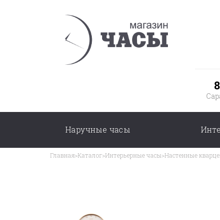
8
Сар
Наручные часы
Инт
Главная
>
Каталог
>
Интерьерные часы
>
Настенные кварце