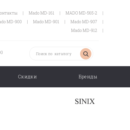
онтакты
|
Mado MD-161
|
MADO MD-565-2
|
do MD-900
|
Mado MD-901
|
Mado MD-907
|
Mado MD-912
|
00
Скидки
Бренды