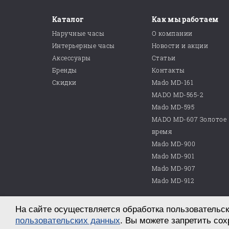
Каталог
Как мы работаем
Наручные часы
О компании
Интерьерные часы
Новости и акции
Аксессуары
Статьи
Бренды
Контакты
Скидки
Mado MD-161
MADO MD-565-2
Mado MD-595
MADO MD-607 Золотое
время
Mado MD-900
Mado MD-901
Mado MD-907
Mado MD-912
На сайте осуществляется обработка пользовательск
© 2026 ООО «Магазин часов №10»
г. Саратов, пр. им. Петра Столыпина, д. 25
пользовательских данных
. Вы можете запретить сох