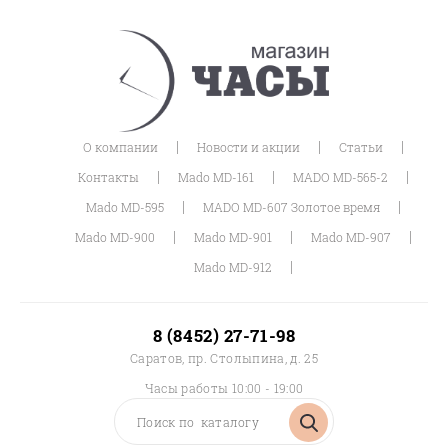
|
|
|
О компании
Новости и акции
Статьи
|
|
|
Контакты
Mado MD-161
MADO MD-565-2
|
|
Mado MD-595
MADO MD-607 Золотое время
|
|
|
Mado MD-900
Mado MD-901
Mado MD-907
|
Mado MD-912
8 (8452) 27-71-98
Саратов, пр. Столыпина, д. 25
Часы работы 10:00 - 19:00