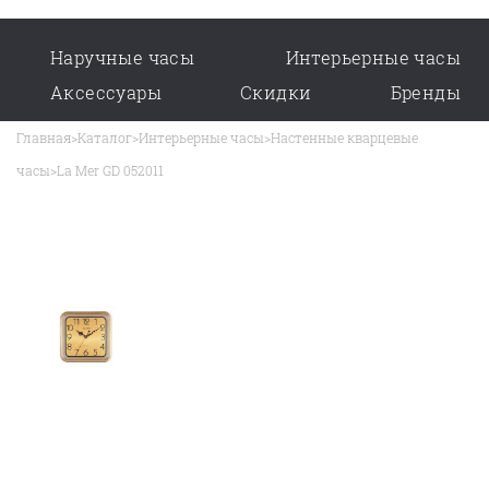
Наручные часы
Интерьерные часы
Аксессуары
Скидки
Бренды
Главная
>
Каталог
>
Интерьерные часы
>
Настенные кварцевые
часы
>
La Mer GD 052011