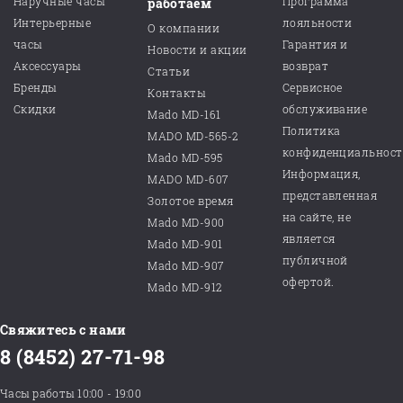
Наручные часы
Программа
работаем
Интерьерные
лояльности
О компании
часы
Гарантия и
Новости и акции
Аксессуары
возврат
Статьи
Бренды
Сервисное
Контакты
Скидки
обслуживание
Mado MD-161
Политика
MADO MD-565-2
конфиденциальнос
Mado MD-595
Информация,
MADO MD-607
представленная
Золотое время
на сайте, не
Mado MD-900
является
Mado MD-901
публичной
Mado MD-907
офертой.
Mado MD-912
Свяжитесь с нами
8 (8452) 27-71-98
Часы работы 10:00 - 19:00