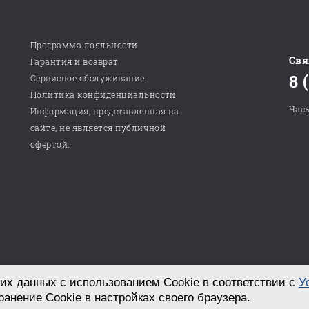
Программа лояльности
Свя
Гарантия и возврат
8 
Сервисное обслуживание
Политика конфиденциальности
Часы
Информация, представленная на
сайте, не является публичной
офертой.
их данных с использованием Cookie в соответствии с
У
Разработка сайта в студии «СТРОИМ САЙТ!»
ранение Cookie в настройках своего браузера.