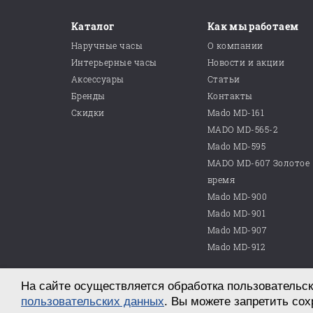
Каталог
Как мы работаем
Наручные часы
О компании
Интерьерные часы
Новости и акции
Аксессуары
Статьи
Бренды
Контакты
Скидки
Mado MD-161
MADO MD-565-2
Mado MD-595
MADO MD-607 Золотое
время
Mado MD-900
Mado MD-901
Mado MD-907
Mado MD-912
На сайте осуществляется обработка пользовательск
© 2026 ООО «Магазин часов №10»
г. Саратов, пр. им. Петра Столыпина, д. 25
пользовательских данных
. Вы можете запретить сох