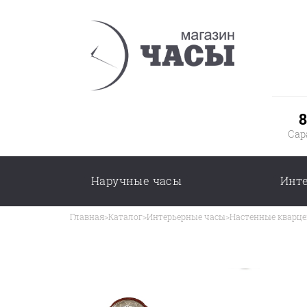
8
Сар
Наручные часы
Инт
Главная
>
Каталог
>
Интерьерные часы
>
Настенные кварце