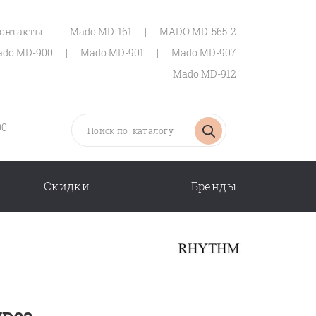
онтакты
|
Mado MD-161
|
MADO MD-565-2
|
do MD-900
|
Mado MD-901
|
Mado MD-907
|
Mado MD-912
|
00
Скидки
Бренды