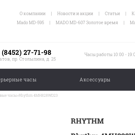
О компании
|
Новости и акции
|
Статьи
|
К
Mado MD-595
|
MADO MD-607 Золотое время
|
Ma
 (8452) 27-71-98
Часы работы 10:00 - 19:
атов, пр. Столыпина, д. 25
ерьерные часы
Аксессуары
вые часы
>
Rhythm 4MH828WD23
RHYTHM