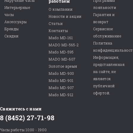
Наручные часы
Программа
работаем
Интерьерные
лояльности
О компании
часы
Гарантия и
Новости и акции
Аксессуары
возврат
Статьи
Бренды
Сервисное
Контакты
Скидки
обслуживание
Mado MD-161
Политика
MADO MD-565-2
конфиденциальнос
Mado MD-595
Информация,
MADO MD-607
представленная
Золотое время
на сайте, не
Mado MD-900
является
Mado MD-901
публичной
Mado MD-907
офертой.
Mado MD-912
Свяжитесь с нами
8 (8452) 27-71-98
Часы работы 10:00 - 19:00