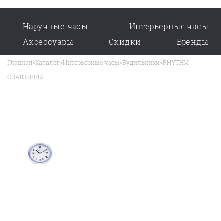
Наручные часы
Интерьерные часы
Аксессуары
Скидки
Бренды
Главная
>
Каталог
>
Интерьерные часы
>
Будильники
>
RHYTHM
CRA838BR12