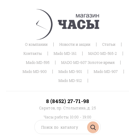
|
|
|
О компании
Новости и акции
Статьи
|
|
|
Контакты
Mado MD-161
MADO MD-565-2
|
|
Mado MD-595
MADO MD-607 Золотое время
|
|
|
Mado MD-900
Mado MD-901
Mado MD-907
|
Mado MD-912
8 (8452) 27-71-98
Саратов, пр. Столыпина, д. 25
Часы работы 10:00 - 19:00