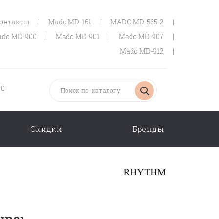
онтакты
|
Mado MD-161
|
MADO MD-565-2
|
do MD-900
|
Mado MD-901
|
Mado MD-907
|
Mado MD-912
|
00
Скидки
Бренды