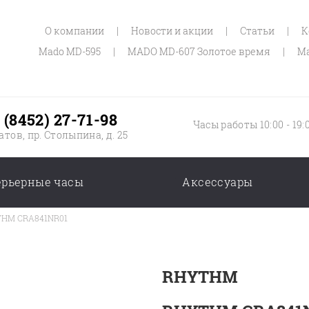
О компании
|
Новости и акции
|
Статьи
|
К
Mado MD-595
|
MADO MD-607 Золотое время
|
Ma
 (8452) 27-71-98
Часы работы 10:00 - 19:
атов, пр. Столыпина, д. 25
ерьерные часы
Аксессуары
HM CRA841NR01
RHYTHM