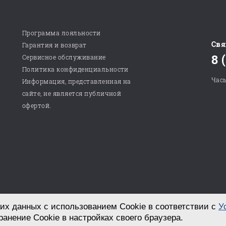
Программа лояльности
Свя
Гарантия и возврат
8 
Сервисное обслуживание
Политика конфиденциальности
Часы
Информация, представленная на
сайте, не является публичной
офертой.
их данных с использованием Cookie в соответствии с
У
Разработка сайта в студии «СТРОИМ САЙТ!»
ранение Cookie в настройках своего браузера.