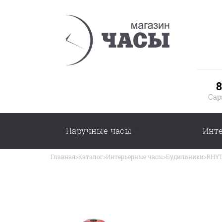
8
Сар
Наручные часы
Инт
Главная
>
Каталог
>
Интерьерные часы
>
Будильники
>
RHYT