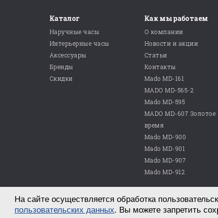
Каталог
Как мы работаем
Наручные часы
О компании
Интерьерные часы
Новости и акции
Аксессуары
Статьи
Бренды
Контакты
Скидки
Mado MD-161
MADO MD-565-2
Mado MD-595
MADO MD-607 Золотое
время
Mado MD-900
Mado MD-901
Mado MD-907
Mado MD-912
На сайте осуществляется обработка пользовательск
© 2026 ООО «Магазин часов №10»
г. Саратов, пр. им. Петра Столыпина, д. 25
пользовательских данных
. Вы можете запретить сох