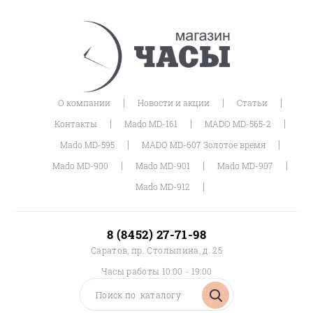
|
|
|
О компании
Новости и акции
Статьи
|
|
|
Контакты
Mado MD-161
MADO MD-565-2
|
|
Mado MD-595
MADO MD-607 Золотое время
|
|
|
Mado MD-900
Mado MD-901
Mado MD-907
|
Mado MD-912
8 (8452) 27-71-98
Саратов, пр. Столыпина, д. 25
Часы работы 10:00 - 19:00