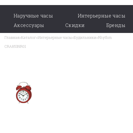
Наручные часы
Интерьерные часы
Аксессуары
Скидки
Бренды
Главная
>
Каталог
>
Интерьерные часы
>
Будильники
>
Rhythm
CRA853NR01