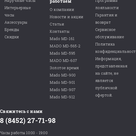
Наручные часы
Программа
работаем
Интерьерные
лояльности
О компании
часы
Гарантия и
Новости и акции
Аксессуары
возврат
Статьи
Бренды
Сервисное
Контакты
Скидки
обслуживание
Mado MD-161
Политика
MADO MD-565-2
конфиденциальнос
Mado MD-595
Информация,
MADO MD-607
представленная
Золотое время
на сайте, не
Mado MD-900
является
Mado MD-901
публичной
Mado MD-907
офертой.
Mado MD-912
Свяжитесь с нами
8 (8452) 27-71-98
Часы работы 10:00 - 19:00