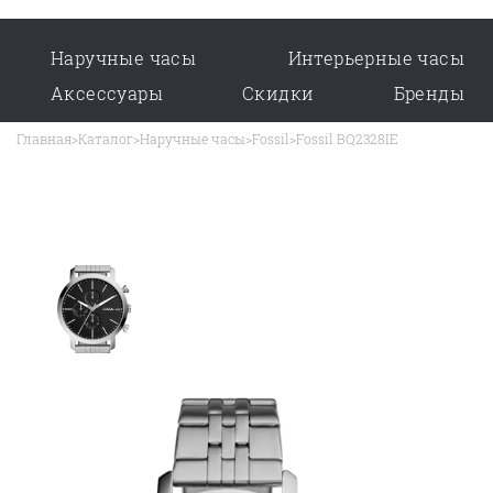
Наручные часы
Интерьерные часы
Аксессуары
Скидки
Бренды
Главная
>
Каталог
>
Наручные часы
>
Fossil
>
Fossil BQ2328IE