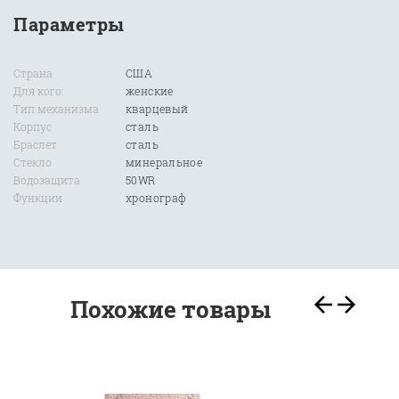
Параметры
Страна
США
Для кого:
женские
Тип механизма
кварцевый
Корпус
сталь
Браслет
сталь
Стекло
минеральное
Водозащита
50WR
Функции
хронограф
Похожие товары