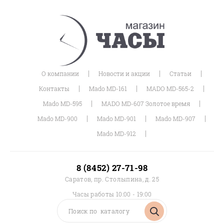
|
|
|
О компании
Новости и акции
Статьи
|
|
|
Контакты
Mado MD-161
MADO MD-565-2
|
|
Mado MD-595
MADO MD-607 Золотое время
|
|
|
Mado MD-900
Mado MD-901
Mado MD-907
|
Mado MD-912
8 (8452) 27-71-98
Саратов, пр. Столыпина, д. 25
Часы работы 10:00 - 19:00