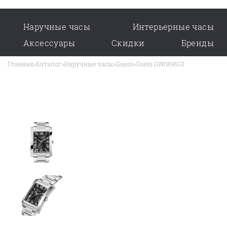
Наручные часы
Интерьерные часы
Аксессуары
Скидки
Бренды
Главная
>
Каталог
>
Наручные часы
>
Guess
>
Guess GW0896G1