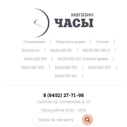
|
|
|
О компании
Новости и акции
Статьи
|
|
|
Контакты
Mado MD-161
MADO MD-565-2
|
|
Mado MD-595
MADO MD-607 Золотое время
|
|
|
Mado MD-900
Mado MD-901
Mado MD-907
|
Mado MD-912
8 (8452) 27-71-98
Саратов, пр. Столыпина, д. 25
Часы работы 10:00 - 19:00