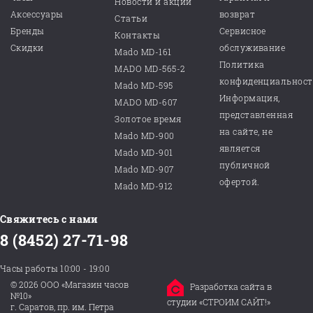
Новости и акции
Аксессуары
возврат
Статьи
Бренды
Сервисное
Контакты
Скидки
обслуживание
Mado MD-161
Политика
MADO MD-565-2
конфиденциальнос
Mado MD-595
Информация,
MADO MD-607
представленная
Золотое время
на сайте, не
Mado MD-900
является
Mado MD-901
публичной
Mado MD-907
офертой.
Mado MD-912
Свяжитесь с нами
8 (8452) 27-71-98
Часы работы 10:00 - 19:00
© 2026 ООО «Магазин часов
Разработка сайта в
№10»
студии «СТРОИМ САЙТ!»
г. Саратов, пр. им. Петра