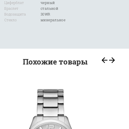
Циферблат
черный
Браслет
стальной
Водозащита
30WR
Стекло
минеральное
Похожие товары