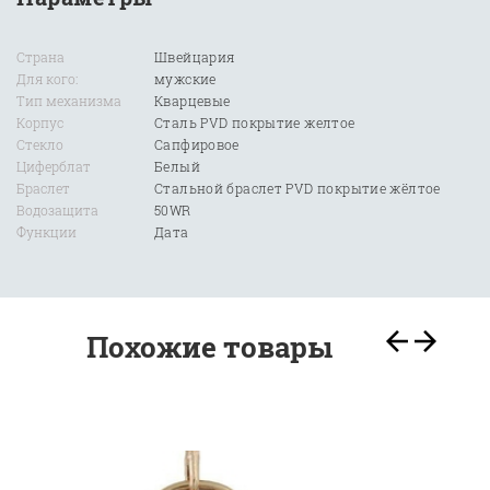
Страна
Швейцария
Для кого:
мужские
Тип механизма
Кварцевые
Корпус
Сталь PVD покрытие желтое
Стекло
Сапфировое
Циферблат
Белый
Браслет
Стальной браслет PVD покрытие жёлтое
Водозащита
50WR
Функции
Дата
Похожие товары