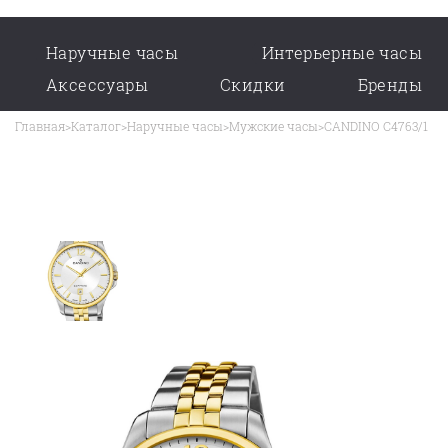
Наручные часы
Интерьерные часы
Аксессуары
Скидки
Бренды
Главная
>
Каталог
>
Наручные часы
>
Мужские часы
>
CANDINO C4763/1