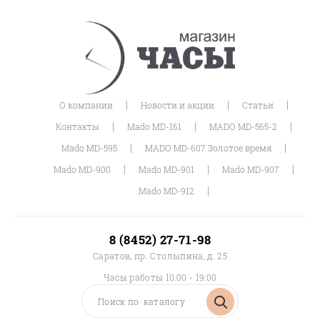
|
|
|
О компании
Новости и акции
Статьи
|
|
|
Контакты
Mado MD-161
MADO MD-565-2
|
|
Mado MD-595
MADO MD-607 Золотое время
|
|
|
Mado MD-900
Mado MD-901
Mado MD-907
|
Mado MD-912
8 (8452) 27-71-98
Саратов, пр. Столыпина, д. 25
Часы работы 10:00 - 19:00