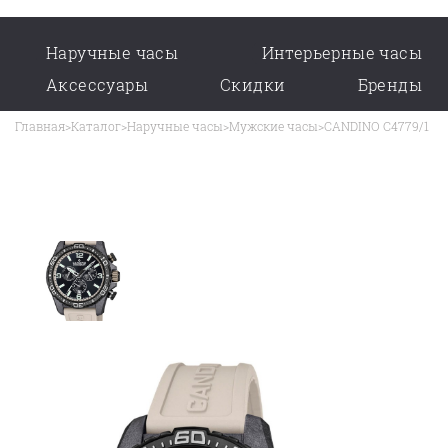
Наручные часы
Интерьерные часы
Аксессуары
Скидки
Бренды
Главная
>
Каталог
>
Наручные часы
>
Мужские часы
>
CANDINO C4779/1