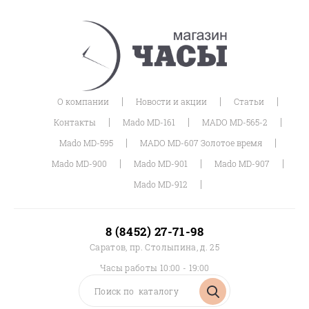
|
|
|
О компании
Новости и акции
Статьи
|
|
|
Контакты
Mado MD-161
MADO MD-565-2
|
|
Mado MD-595
MADO MD-607 Золотое время
|
|
|
Mado MD-900
Mado MD-901
Mado MD-907
|
Mado MD-912
8 (8452) 27-71-98
Саратов, пр. Столыпина, д. 25
Часы работы 10:00 - 19:00