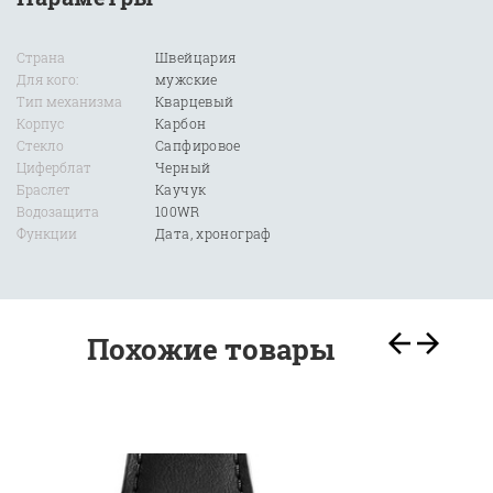
Страна
Швейцария
Для кого:
мужские
Тип механизма
Кварцевый
Корпус
Карбон
Стекло
Сапфировое
Циферблат
Черный
Браслет
Каучук
Водозащита
100WR
Функции
Дата, хронограф
Похожие товары