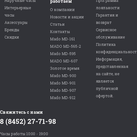
Наручные часы
Программа
работаем
Интерьерные
лояльности
О компании
часы
Гарантия и
Новости и акции
Аксессуары
возврат
Статьи
Бренды
Сервисное
Контакты
Скидки
обслуживание
Mado MD-161
Политика
MADO MD-565-2
конфиденциальнос
Mado MD-595
Информация,
MADO MD-607
представленная
Золотое время
на сайте, не
Mado MD-900
является
Mado MD-901
публичной
Mado MD-907
офертой.
Mado MD-912
Свяжитесь с нами
8 (8452) 27-71-98
Часы работы 10:00 - 19:00