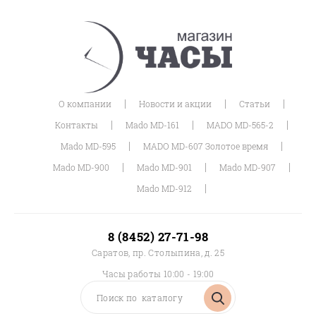
|
|
|
О компании
Новости и акции
Статьи
|
|
|
Контакты
Mado MD-161
MADO MD-565-2
|
|
Mado MD-595
MADO MD-607 Золотое время
|
|
|
Mado MD-900
Mado MD-901
Mado MD-907
|
Mado MD-912
8 (8452) 27-71-98
Саратов, пр. Столыпина, д. 25
Часы работы 10:00 - 19:00