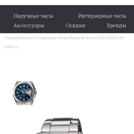
Наручные часы
Интерьерные часы
Аксессуары
Скидки
Бренды
Главная
>
Каталог
>
Наручные часы
>
Мужские часы
>
Casio Edifice EF-
129D-2A