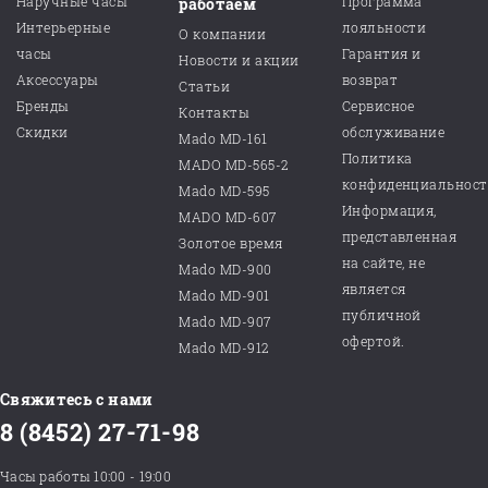
Наручные часы
Программа
работаем
Интерьерные
лояльности
О компании
часы
Гарантия и
Новости и акции
Аксессуары
возврат
Статьи
Бренды
Сервисное
Контакты
Скидки
обслуживание
Mado MD-161
Политика
MADO MD-565-2
конфиденциальнос
Mado MD-595
Информация,
MADO MD-607
представленная
Золотое время
на сайте, не
Mado MD-900
является
Mado MD-901
публичной
Mado MD-907
офертой.
Mado MD-912
Свяжитесь с нами
8 (8452) 27-71-98
Часы работы 10:00 - 19:00