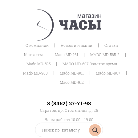
|
|
|
О компании
Новости и акции
Статьи
|
|
|
Контакты
Mado MD-161
MADO MD-565-2
|
|
Mado MD-595
MADO MD-607 Золотое время
|
|
|
Mado MD-900
Mado MD-901
Mado MD-907
|
Mado MD-912
8 (8452) 27-71-98
Саратов, пр. Столыпина, д. 25
Часы работы 10:00 - 19:00