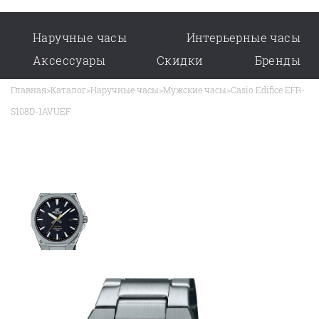
Наручные часы
Интерьерные часы
Аксессуары
Скидки
Бренды
Главная
>
Каталог
>
Наручные часы
>
Мужские часы
>
Casio Edifice EFR-
S108D-1AVUEF