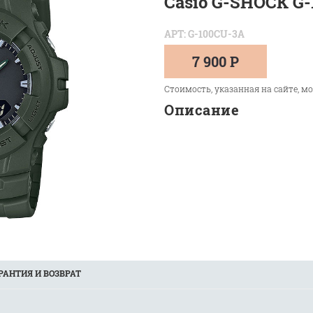
Casio G-SHOCK G
АРТ: G-100CU-3A
7 900 Р
Стоимость, указанная на сайте, м
Описание
РАНТИЯ И ВОЗВРАТ