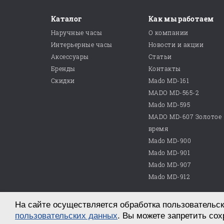
Каталог
Как мы работаем
Наручные часы
О компании
Интерьерные часы
Новости и акции
Аксессуары
Статьи
Бренды
Контакты
Скидки
Mado MD-161
MADO MD-565-2
Mado MD-595
MADO MD-607 Золотое
время
Mado MD-900
Mado MD-901
Mado MD-907
Mado MD-912
На сайте осуществляется обработка пользовательск
© 2026 ООО «Магазин часов №10»
г. Саратов, пр. им. Петра Столыпина, д. 25
пользовательских данных
. Вы можете запретить сох