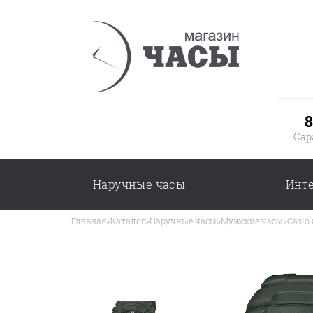
8
Сар
Наручные часы
Инт
Главная
>
Каталог
>
Наручные часы
>
Мужские часы
>
Casio