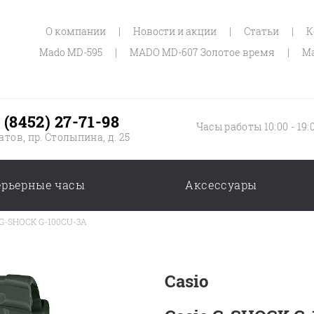
О компании
|
Новости и акции
|
Статьи
|
К
Mado MD-595
|
MADO MD-607 Золотое время
|
Ma
 (8452) 27-71-98
Часы работы 10:00 - 19:
атов, пр. Столыпина, д. 25
ерьерные часы
Аксессуары
 G-SHOCK G-100CU-3A
Casio