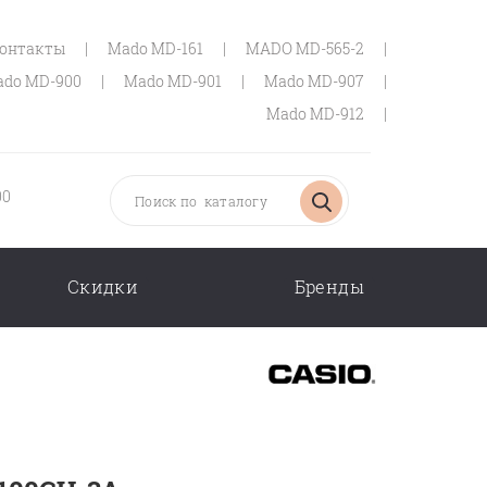
онтакты
|
Mado MD-161
|
MADO MD-565-2
|
do MD-900
|
Mado MD-901
|
Mado MD-907
|
Mado MD-912
|
00
Скидки
Бренды