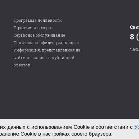
Программа лояльности
Свя
Гарантия и возврат
8 
Сервисное обслуживание
Политика конфиденциальности
Часы
Информация, представленная на
сайте, не является публичной
офертой.
их данных с использованием Cookie в соответствии с
У
Разработка сайта в студии «СТРОИМ САЙТ!»
ранение Cookie в настройках своего браузера.