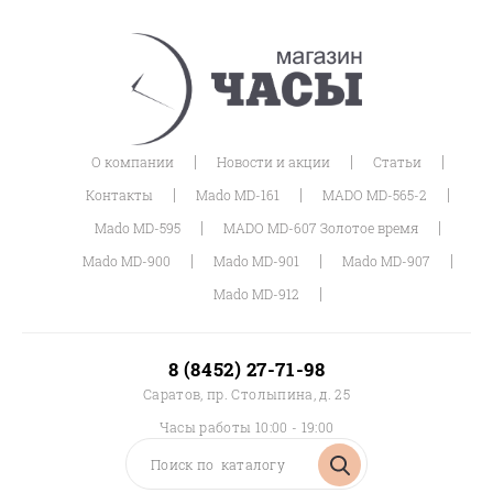
|
|
|
О компании
Новости и акции
Статьи
|
|
|
Контакты
Mado MD-161
MADO MD-565-2
|
|
Mado MD-595
MADO MD-607 Золотое время
|
|
|
Mado MD-900
Mado MD-901
Mado MD-907
|
Mado MD-912
8 (8452) 27-71-98
Саратов, пр. Столыпина, д. 25
Часы работы 10:00 - 19:00