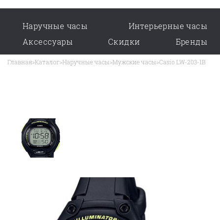
Наручные часы
Интерьерные часы
Аксессуары
Скидки
Бренды
Главная
>
Каталог
>
Наручные часы
>
Мужские часы
>
Casio LW-203-1B