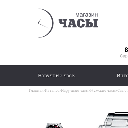
8
Сар
Наручные часы
Инт
Главная
>
Каталог
>
Наручные часы
>
Мужские часы
>
Casio