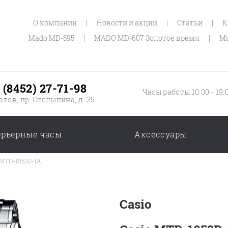
О компании
|
Новости и акции
|
Статьи
|
К
Mado MD-595
|
MADO MD-607 Золотое время
|
Ma
 (8452) 27-71-98
Часы работы 10:00 - 19:
атов, пр. Столыпина, д. 25
ерьерные часы
Аксессуары
 MTD-1053D-1A
Casio