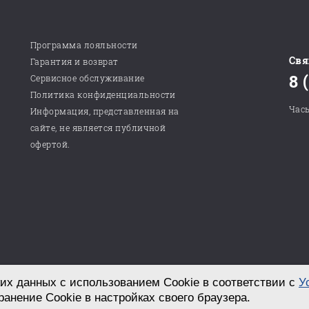
Программа лояльности
Свя
Гарантия и возврат
8 
Сервисное обслуживание
Политика конфиденциальности
Часы
Информация, представленная на
сайте, не является публичной
офертой.
их данных с использованием Cookie в соответствии с
У
Разработка сайта в студии «СТРОИМ САЙТ!»
ранение Cookie в настройках своего браузера.