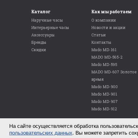
Каталог
Как мы работаем
Наручные часы
О компании
Интерьерные часы
Новости и акции
Аксессуары
Статьи
Бренды
Контакты
Скидки
Mado MD-161
MADO MD-565-2
Mado MD-595
MADO MD-607 Золотое
время
Mado MD-900
Mado MD-901
Mado MD-907
Mado MD-912
На сайте осуществляется обработка пользовательск
© 2026 ООО «Магазин часов №10»
г. Саратов, пр. им. Петра Столыпина, д. 25
пользовательских данных
. Вы можете запретить сох