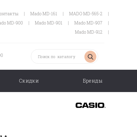
онтакты
|
Mado MD-161
|
MADO MD-565-2
|
do MD-900
|
Mado MD-901
|
Mado MD-907
|
Mado MD-912
|
00
Скидки
Бренды