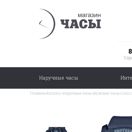
8
Сар
Наручные часы
Инт
Главная
>
Каталог
>
Наручные часы
>
Мужские часы
>
Casio