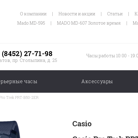
О компании
|
Новости и акции
|
Статьи
|
К
Mado MD-595
|
MADO MD-607 Золотое время
|
Ma
 (8452) 27-71-98
Часы работы 10:00 - 19:
атов, пр. Столыпина, д. 25
ерьерные часы
Аксессуары
 Pro Trek PRT-B50-2ER
Casio