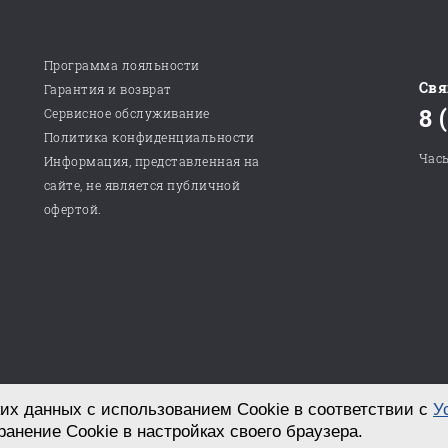
Программа лояльности
Свя
Гарантия и возврат
8 
Сервисное обслуживание
Политика конфиденциальности
Часы
Информация, представленная на
сайте, не является публичной
офертой.
их данных с использованием Cookie в соответствии с
У
Разработка сайта в студии «СТРОИМ САЙТ!»
ранение Cookie в настройках своего браузера.