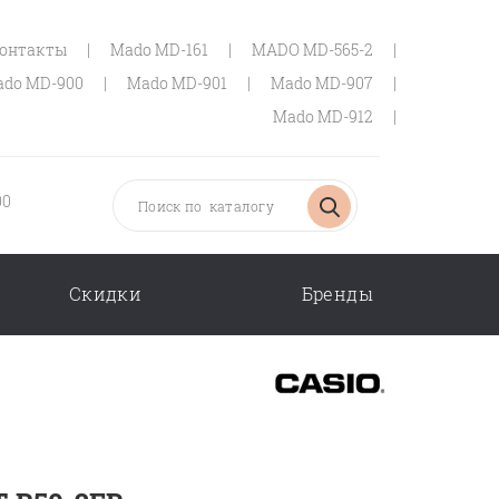
онтакты
|
Mado MD-161
|
MADO MD-565-2
|
do MD-900
|
Mado MD-901
|
Mado MD-907
|
Mado MD-912
|
00
Скидки
Бренды