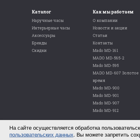
Каталог
Как мы работаем
Наручные часы
О компании
Интерьерные часы
Новости и акции
Аксессуары
Статьи
Бренды
Контакты
Скидки
Mado MD-161
MADO MD-565-2
Mado MD-595
MADO MD-607 Золотое
время
Mado MD-900
Mado MD-901
Mado MD-907
Mado MD-912
На сайте осуществляется обработка пользовательск
© 2026 ООО «Магазин часов №10»
г. Саратов, пр. им. Петра Столыпина, д. 25
пользовательских данных
. Вы можете запретить сох