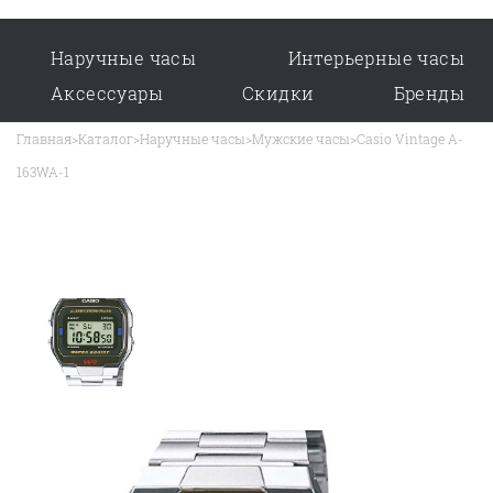
Наручные часы
Интерьерные часы
Аксессуары
Скидки
Бренды
Главная
>
Каталог
>
Наручные часы
>
Мужские часы
>
Casio Vintage A-
163WA-1