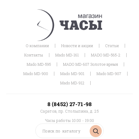
|
|
|
О компании
Новости и акции
Статьи
|
|
|
Контакты
Mado MD-161
MADO MD-565-2
|
|
Mado MD-595
MADO MD-607 Золотое время
|
|
|
Mado MD-900
Mado MD-901
Mado MD-907
|
Mado MD-912
8 (8452) 27-71-98
Саратов, пр. Столыпина, д. 25
Часы работы 10:00 - 19:00