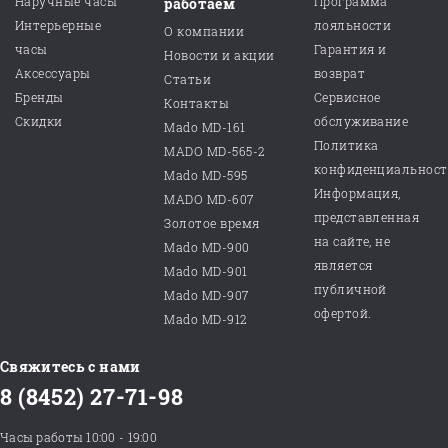
Наручные часы
Программа
работаем
Интерьерные
лояльности
О компании
часы
Гарантия и
Новости и акции
Аксессуары
возврат
Статьи
Бренды
Сервисное
Контакты
Скидки
обслуживание
Mado MD-161
Политика
MADO MD-565-2
конфиденциальнос
Mado MD-595
Информация,
MADO MD-607
представленная
Золотое время
на сайте, не
Mado MD-900
является
Mado MD-901
публичной
Mado MD-907
офертой.
Mado MD-912
Свяжитесь с нами
8 (8452) 27-71-98
Часы работы 10:00 - 19:00