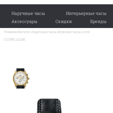
Наручные часы
Интерьерные часы
Аксессуары
Скидки
Бренды
Главная
>
Каталог
>
Наручные часы
>
Мужские часы
>
Cover
CO135PL22LBK