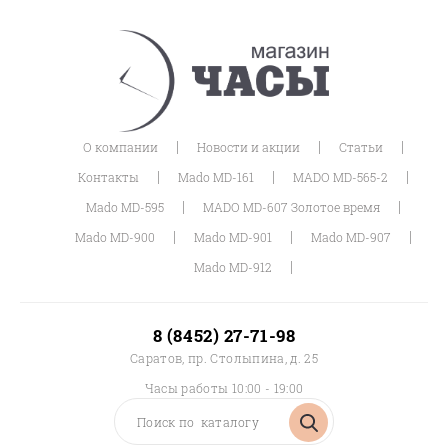
|
|
|
О компании
Новости и акции
Статьи
|
|
|
Контакты
Mado MD-161
MADO MD-565-2
|
|
Mado MD-595
MADO MD-607 Золотое время
|
|
|
Mado MD-900
Mado MD-901
Mado MD-907
|
Mado MD-912
8 (8452) 27-71-98
Саратов, пр. Столыпина, д. 25
Часы работы 10:00 - 19:00