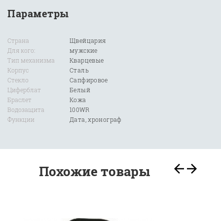
Параметры
Страна
Щвейцария
Для кого:
мужские
Тип механизма
Кварцевые
Корпус
Сталь
Стекло
Сапфировое
Циферблат
Белый
Браслет
Кожа
Водозащита
100WR
Функции
Дата, хронограф
Похожие товары