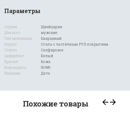
Параметры
Страна
Щвейцария
Для кого:
мужские
Тип механизма
Кварцевый
Корпус
Сталь с частичным PVD покрытием
Стекло
Сапфировое
Циферблат
Белый
Браслет
Кожа
Водозащита
50WR
Функции
Дата
Похожие товары