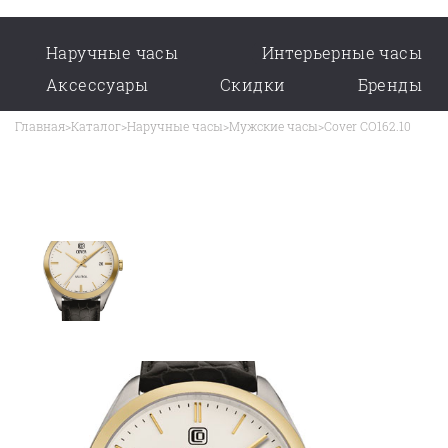
Наручные часы
Интерьерные часы
Аксессуары
Скидки
Бренды
Главная
>
Каталог
>
Наручные часы
>
Мужские часы
>
Cover CO162.10