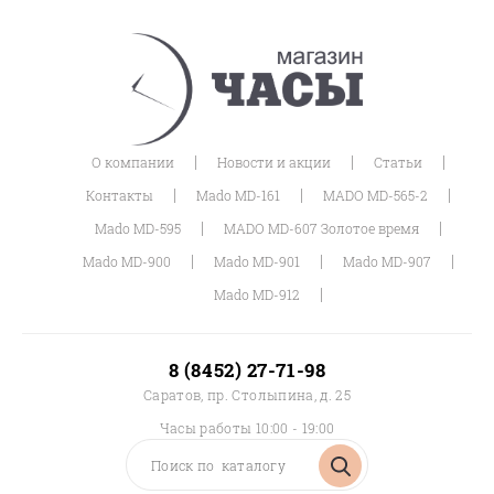
|
|
|
О компании
Новости и акции
Статьи
|
|
|
Контакты
Mado MD-161
MADO MD-565-2
|
|
Mado MD-595
MADO MD-607 Золотое время
|
|
|
Mado MD-900
Mado MD-901
Mado MD-907
|
Mado MD-912
8 (8452) 27-71-98
Саратов, пр. Столыпина, д. 25
Часы работы 10:00 - 19:00