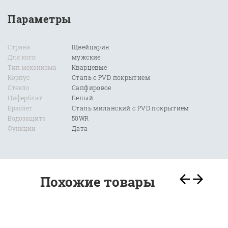
Параметры
Страна
Щвейцария
Для кого:
мужские
Тип механизма
Кварцевые
Корпус
Сталь с PVD покрытием
Стекло
Сапфировое
Циферблат
Белый
Браслет
Сталь миланский с PVD покрытием
Водозащита
50WR
Функции
Дата
Похожие товары