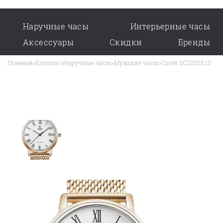
Наручные часы
Интерьерные часы
Аксессуары
Скидки
Бренды
Главная
>
Каталог
>
Наручные часы
>
Мужские часы
>
Cover SC22025.13