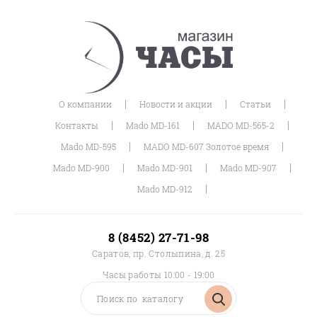
|
|
|
О компании
Новости и акции
Статьи
|
|
|
Контакты
Mado MD-161
MADO MD-565-2
|
|
Mado MD-595
MADO MD-607 Золотое время
|
|
|
Mado MD-900
Mado MD-901
Mado MD-907
|
Mado MD-912
8 (8452) 27-71-98
Саратов, пр. Столыпина, д. 25
Часы работы 10:00 - 19:00