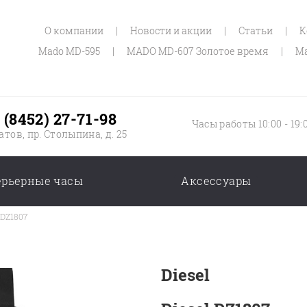
О компании
|
Новости и акции
|
Статьи
|
К
Mado MD-595
|
MADO MD-607 Золотое время
|
Ma
 (8452) 27-71-98
Часы работы 10:00 - 19:
атов, пр. Столыпина, д. 25
ерьерные часы
Аксессуары
 DZ1807
Diesel