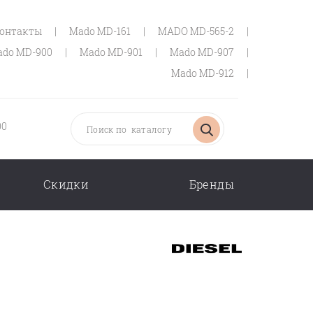
онтакты
|
Mado MD-161
|
MADO MD-565-2
|
do MD-900
|
Mado MD-901
|
Mado MD-907
|
Mado MD-912
|
00
Скидки
Бренды