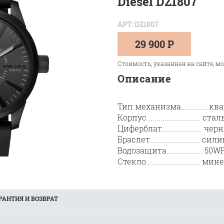
Diesel DZ1807
АРТ: DZ1807
29 900 Р
Стоимость, указанная на сайте, м
Описание
Тип механизма..............
Корпус..........................
Циферблат.................... че
Браслет......................... 
Водозащита.................. 50W
Стекло........................... 
РАНТИЯ И ВОЗВРАТ