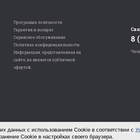
Программа лояльности
Свя
Гарантия и возврат
8 
Сервисное обслуживание
Политика конфиденциальности
Часы
Информация, представленная на
сайте, не является публичной
офертой.
их данных с использованием Cookie в соответствии с
У
Разработка сайта в студии «СТРОИМ САЙТ!»
ранение Cookie в настройках своего браузера.