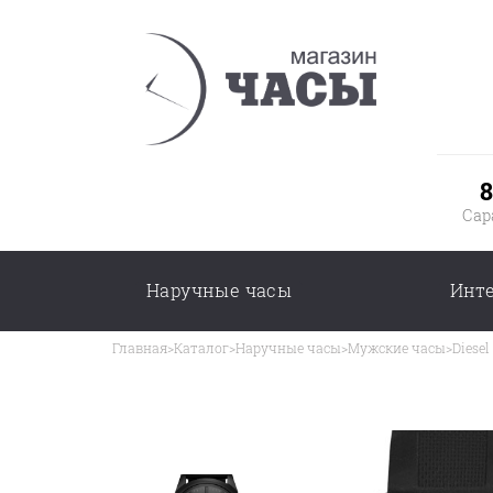
8
Сар
Наручные часы
Инт
Главная
>
Каталог
>
Наручные часы
>
Мужские часы
>
Diesel