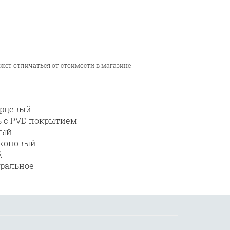
ожет отличаться от стоимости в магазине
кварцевый
. сталь с PVD покрытием
рный
силиконовый
R
минеральное