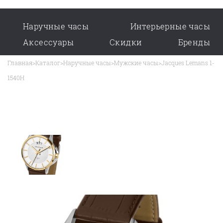
Наручные часы
Интерьерные часы
Аксессуары
Скидки
Бренды
Главная
>
Каталог
>
Наручные часы
>
Мужские часы
>
Jacques Lemans 1-
1540H