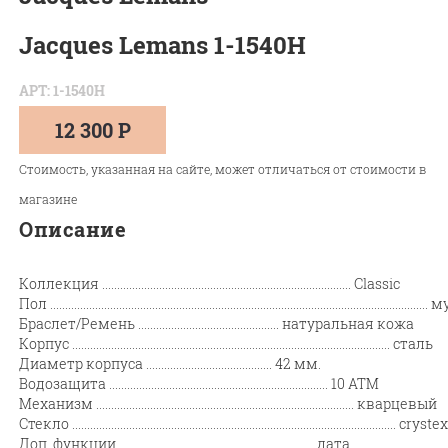
Jacques Lemans 1-1540H
АРТ: 1-1540H
12 300 Р
Стоимость, указанная на сайте, может отличаться от стоимости в
магазине
Описание
Коллекция
...................................................................................
Classic
Пол
..............................................................................................................................
м
Браслет/Ремень
...............................................
натуральная кожа
Корпус
..........................................................................................................
сталь
Диаметр корпуса
..........................................
42 мм.
Водозащита
.........................................................................
10 ATM
Механизм
......................................................................................
кварцевый
Стекло
............................................................................................................
cryste
Доп. функции
.................................................................
дата