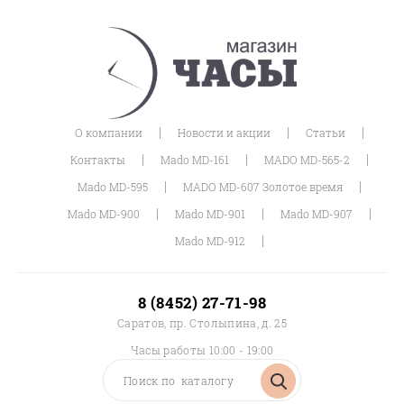
|
|
|
О компании
Новости и акции
Статьи
|
|
|
Контакты
Mado MD-161
MADO MD-565-2
|
|
Mado MD-595
MADO MD-607 Золотое время
|
|
|
Mado MD-900
Mado MD-901
Mado MD-907
|
Mado MD-912
8 (8452) 27-71-98
Саратов, пр. Столыпина, д. 25
Часы работы 10:00 - 19:00