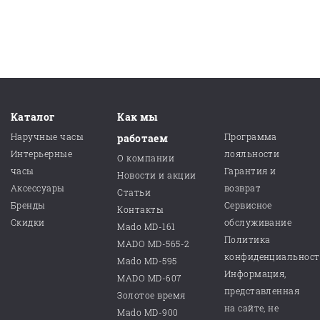
Каталог
Как мы
Наручные часы
Программа
работаем
Интерьерные
лояльности
О компании
часы
Гарантия и
Новости и акции
Аксессуары
возврат
Статьи
Бренды
Сервисное
Контакты
Скидки
обслуживание
Mado MD-161
Политика
MADO MD-565-2
конфиденциальнос
Mado MD-595
Информация,
MADO MD-607
представленная
Золотое время
на сайте, не
Mado MD-900