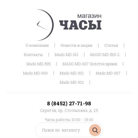
|
|
|
О компании
Новости и акции
Статьи
|
|
|
Контакты
Mado MD-161
MADO MD-565-2
|
|
Mado MD-595
MADO MD-607 Золотое время
|
|
|
Mado MD-900
Mado MD-901
Mado MD-907
|
Mado MD-912
8 (8452) 27-71-98
Саратов, пр. Столыпина, д. 25
Часы работы 10:00 - 19:00