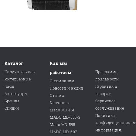
Каталог
Как мы
Наручные часы
Программа
работаем
Интерьерные
лояльности
О компании
часы
Гарантия и
Новости и акции
Аксессуары
возврат
Статьи
Бренды
Сервисное
Контакты
Скидки
обслуживание
Mado MD-161
Политика
MADO MD-565-2
конфиденциальнос
Mado MD-595
Информация,
MADO MD-607