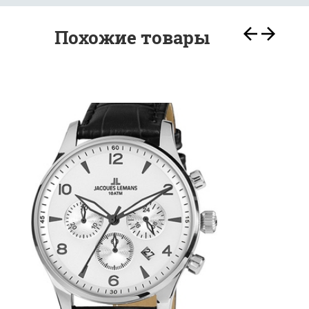
кварцевый
Похожие товары
сталь
синий
кожаный ремешок
минеральное повышенной прочности Crystex
число