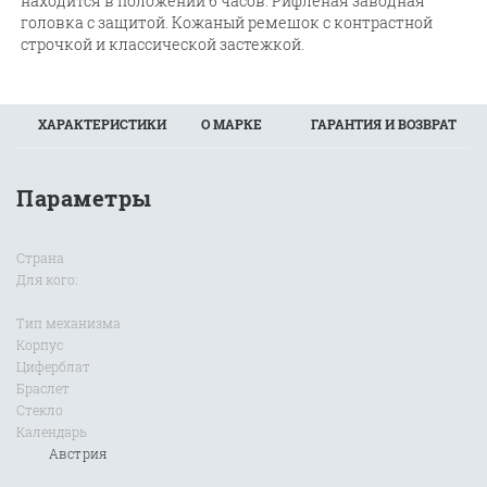
находится в положении 6 часов. Рифленая заводная
головка с защитой. Кожаный ремешок с контрастной
строчкой и классической застежкой.
ХАРАКТЕРИСТИКИ
О МАРКЕ
ГАРАНТИЯ И ВОЗВРАТ
Параметры
Страна
Для кого:
Тип механизма
Корпус
Циферблат
Браслет
Стекло
Календарь
Австрия
мужские