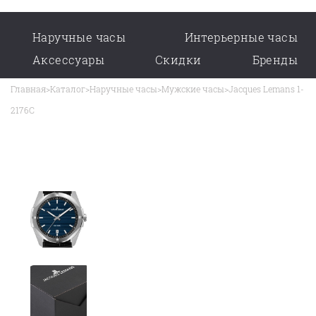
Наручные часы
Интерьерные часы
Аксессуары
Скидки
Бренды
Главная
>
Каталог
>
Наручные часы
>
Мужские часы
>
Jacques Lemans 1-
2176C