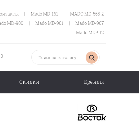
онтакты
|
Mado MD-161
|
MADO MD-565-2
|
do MD-900
|
Mado MD-901
|
Mado MD-907
|
Mado MD-912
|
00
Скидки
Бренды