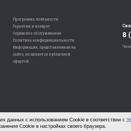
Программа лояльности
Свя
Гарантия и возврат
8 
Сервисное обслуживание
Политика конфиденциальности
Часы
Информация, представленная на
сайте, не является публичной
офертой.
их данных с использованием Cookie в соответствии с
У
Разработка сайта в студии «СТРОИМ САЙТ!»
ранение Cookie в настройках своего браузера.