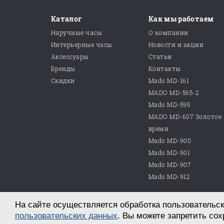
Каталог
Как мы работаем
Наручные часы
О компании
Интерьерные часы
Новости и акции
Аксессуары
Статьи
Бренды
Контакты
Скидки
Mado MD-161
MADO MD-565-2
Mado MD-595
MADO MD-607 Золотое
время
Mado MD-900
Mado MD-901
Mado MD-907
Mado MD-912
На сайте осуществляется обработка пользовательск
© 2026 ООО «Магазин часов №10»
г. Саратов, пр. им. Петра Столыпина, д. 25
пользовательских данных
. Вы можете запретить сох