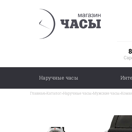
8
Сар
Наручные часы
Инт
Главная
>
Каталог
>
Наручные часы
>
Мужские часы
>
Коман