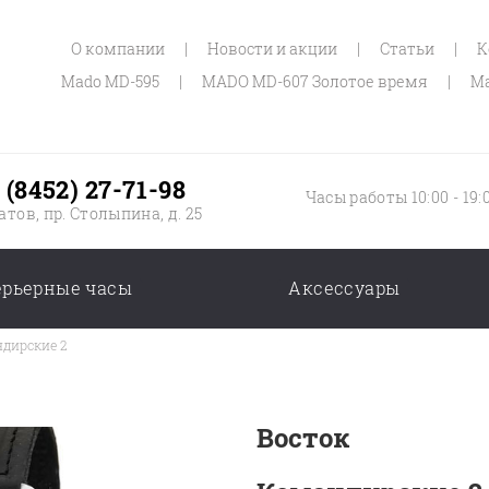
О компании
|
Новости и акции
|
Статьи
|
К
Mado MD-595
|
MADO MD-607 Золотое время
|
Ma
 (8452) 27-71-98
Часы работы 10:00 - 19:
атов, пр. Столыпина, д. 25
ерьерные часы
Аксессуары
дирские 2
Восток