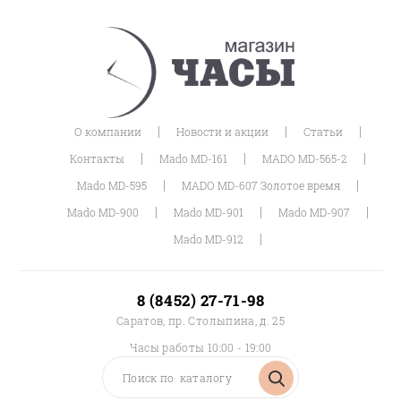
|
|
|
О компании
Новости и акции
Статьи
|
|
|
Контакты
Mado MD-161
MADO MD-565-2
|
|
Mado MD-595
MADO MD-607 Золотое время
|
|
|
Mado MD-900
Mado MD-901
Mado MD-907
|
Mado MD-912
8 (8452) 27-71-98
Саратов, пр. Столыпина, д. 25
Часы работы 10:00 - 19:00