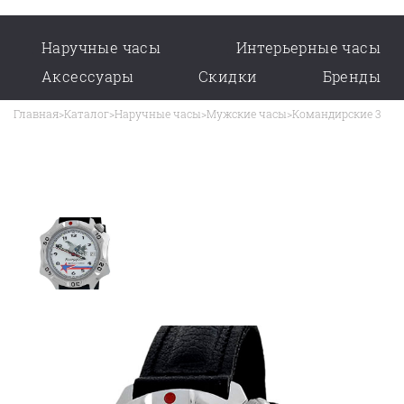
Наручные часы
Интерьерные часы
Аксессуары
Скидки
Бренды
Главная
>
Каталог
>
Наручные часы
>
Мужские часы
>
Командирские 3