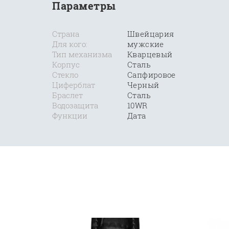
Параметры
Страна
Швейцария
Для кого:
мужские
Тип механизма
Кварцевый
Корпус
Сталь
Стекло
Сапфировое
Циферблат
Черный
Браслет
Сталь
Водозащита
10WR
Функции
Дата