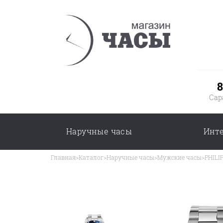
8
Сар
Наручные часы
Инт
Главная
>
Каталог
>
Наручные часы
>
Мужские часы
>
PHILI