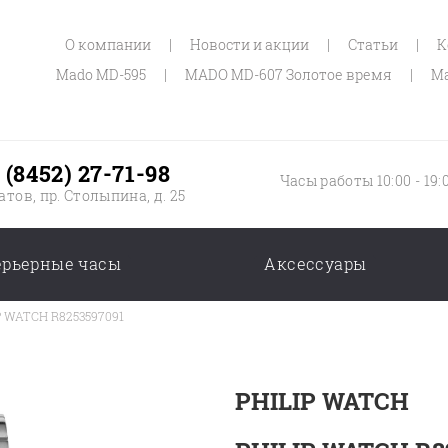
О компании
|
Новости и акции
|
Статьи
|
К
Mado MD-595
|
MADO MD-607 Золотое время
|
Ma
 (8452) 27-71-98
Часы работы 10:00 - 19:
атов, пр. Столыпина, д. 25
ерьерные часы
Аксессуары
P WATCH R8253597091
PHILIP WATCH