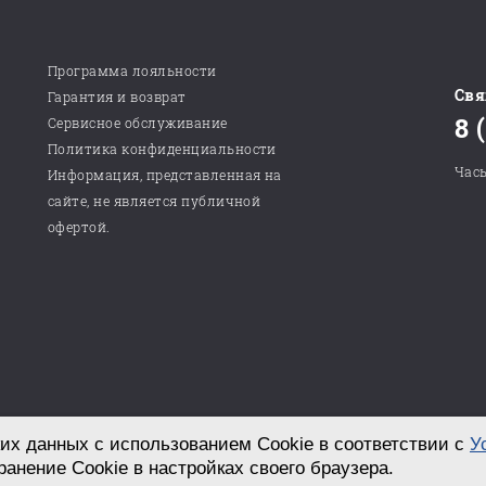
Программа лояльности
Свя
Гарантия и возврат
8 
Сервисное обслуживание
Политика конфиденциальности
Часы
Информация, представленная на
сайте, не является публичной
офертой.
их данных с использованием Cookie в соответствии с
У
Разработка сайта в студии «СТРОИМ САЙТ!»
ранение Cookie в настройках своего браузера.