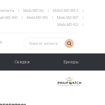
онтакты
|
Mado MD-161
|
MADO MD-565-2
|
do MD-900
|
Mado MD-901
|
Mado MD-907
|
Mado MD-912
|
00
Скидки
Бренды