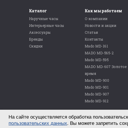
Каталог
Как мы работаем
Наручные часы
О компании
Интерьерные часы
Новости и акции
Аксессуары
Статьи
Бренды
Контакты
Скидки
Mado MD-161
MADO MD-565-2
Mado MD-595
MADO MD-607 Золотое
время
Mado MD-900
Mado MD-901
Mado MD-907
Mado MD-912
На сайте осуществляется обработка пользовательск
© 2026 ООО «Магазин часов №10»
г. Саратов, пр. им. Петра Столыпина, д. 25
пользовательских данных
. Вы можете запретить сох