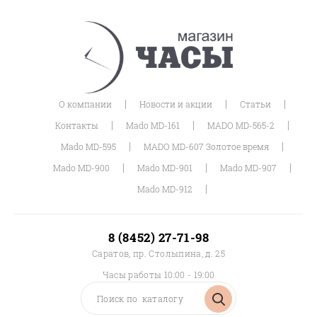
|
|
|
О компании
Новости и акции
Статьи
|
|
|
Контакты
Mado MD-161
MADO MD-565-2
|
|
Mado MD-595
MADO MD-607 Золотое время
|
|
|
Mado MD-900
Mado MD-901
Mado MD-907
|
Mado MD-912
8 (8452) 27-71-98
Саратов, пр. Столыпина, д. 25
Часы работы 10:00 - 19:00