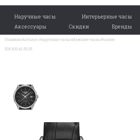
Наручные часы
Интерьерные часы
Аксессуары
Скидки
Бренды
Главная
>
Каталог
>
Наручные часы
>
Мужские часы
>
Roamer
508.833.41.55.05