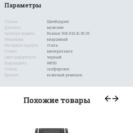
Параметры
Страна
Щвейцария
Для кого:
мужские
Артикул/модель
Roamer 508.833.41.55.05
Механизм
кварцевый
Материал корпуса
сталь
Стекло
минеральное
Цвет циферблата
черный
Водозащита
WR50
Стекло
сапфировое
Браслет
кожаный ремешок
Похожие товары