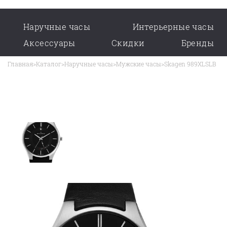
Наручные часы
Интерьерные часы
Аксессуары
Скидки
Бренды
Главная
>
Каталог
>
Наручные часы
>
Мужские часы
>
Skagen 989XLSLB