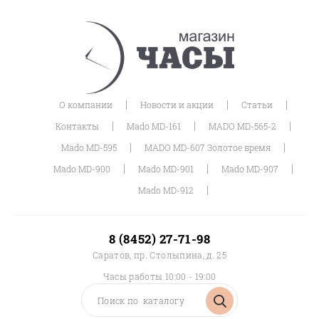
|
|
|
О компании
Новости и акции
Статьи
|
|
|
Контакты
Mado MD-161
MADO MD-565-2
|
|
Mado MD-595
MADO MD-607 Золотое время
|
|
|
Mado MD-900
Mado MD-901
Mado MD-907
|
Mado MD-912
8 (8452) 27-71-98
Саратов, пр. Столыпина, д. 25
Часы работы 10:00 - 19:00