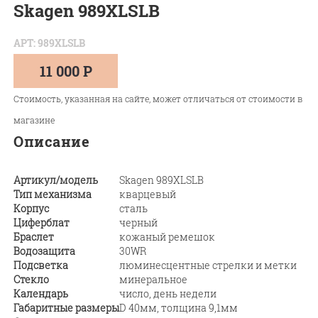
Skagen 989XLSLB
АРТ: 989XLSLB
11 000 Р
Стоимость, указанная на сайте, может отличаться от стоимости в
магазине
Описание
Артикул/модель
Skagen 989XLSLB
Тип механизма
кварцевый
Корпус
сталь
Циферблат
черный
Браслет
кожаный ремешок
Водозащита
30WR
Подсветка
люминесцентные стрелки и метки
Стекло
минеральное
Календарь
число, день недели
Габаритные размеры
D 40мм, толщина 9,1мм