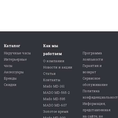
Каталог
Как мы
Наручные часы
Программа
работаем
Интерьерные
лояльности
О компании
часы
Гарантия и
Новости и акции
Аксессуары
возврат
Статьи
Бренды
Сервисное
Контакты
Скидки
обслуживание
Mado MD-161
Политика
MADO MD-565-2
конфиденциальнос
Mado MD-595
Информация,
MADO MD-607
представленная
Золотое время
на сайте, не
Mado MD-900