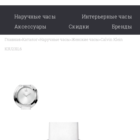
Наручные часы
Интерьерные часы
Аксессуары
Скидки
Бренды
Главная
>
Каталог
>
Наручные часы
>
Женские часы
>
Calvin Klein
K3U231L6