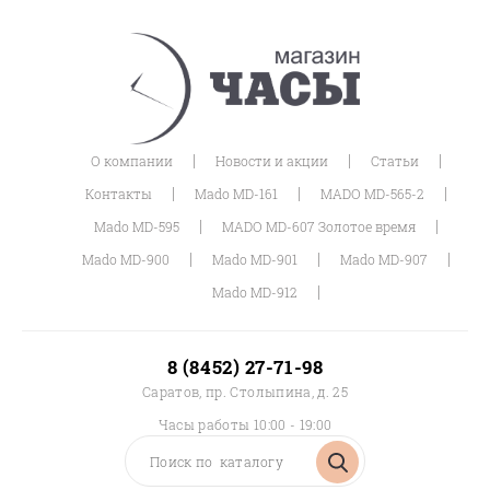
|
|
|
О компании
Новости и акции
Статьи
|
|
|
Контакты
Mado MD-161
MADO MD-565-2
|
|
Mado MD-595
MADO MD-607 Золотое время
|
|
|
Mado MD-900
Mado MD-901
Mado MD-907
|
Mado MD-912
8 (8452) 27-71-98
Саратов, пр. Столыпина, д. 25
Часы работы 10:00 - 19:00