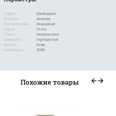
Страна
Швейцария
Для кого:
женские
Тип механизма
Кварцевый
Корпус
Сталь
Стекло
Минеральное
Циферблат
Серебристый
Браслет
Кожа
Водозащита
30WR
Похожие товары