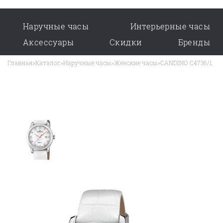
Наручные часы
Интерьерные часы
Аксессуары
Скидки
Бренды
Главная
>
Каталог
>
Наручные часы
>
Женские часы
>
CANDINO C4736/1