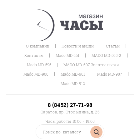
|
|
|
О компании
Новости и акции
Статьи
|
|
|
Контакты
Mado MD-161
MADO MD-565-2
|
|
Mado MD-595
MADO MD-607 Золотое время
|
|
|
Mado MD-900
Mado MD-901
Mado MD-907
|
Mado MD-912
8 (8452) 27-71-98
Саратов, пр. Столыпина, д. 25
Часы работы 10:00 - 19:00