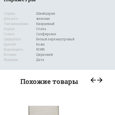
Страна
Швейцария
Для кого:
женские
Тип механизма
Кварцевый
Корпус
Сталь
Стекло
Сапфировое
Циферблат
Белый перламутровый
Браслет
Кожа
Водозащита
50WR
Вставка
Цирконий
Функции
Дата
Похожие товары