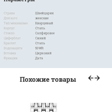
Страна
Швейцария
Для кого:
женские
Тип механизма
Кварцевый
Корпус
Сталь
Стекло
Сапфировое
Циферблат
Синий
Браслет
Сталь
Водозащита
50WR
Вставка
Цирконий
Функции
Дата
Похожие товары