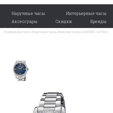
Наручные часы
Интерьерные часы
Аксессуары
Скидки
Бренды
Главная
>
Каталог
>
Наручные часы
>
Женские часы
>
CANDINO C4740/2