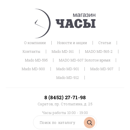
|
|
|
О компании
Новости и акции
Статьи
|
|
|
Контакты
Mado MD-161
MADO MD-565-2
|
|
Mado MD-595
MADO MD-607 Золотое время
|
|
|
Mado MD-900
Mado MD-901
Mado MD-907
|
Mado MD-912
8 (8452) 27-71-98
Саратов, пр. Столыпина, д. 25
Часы работы 10:00 - 19:00