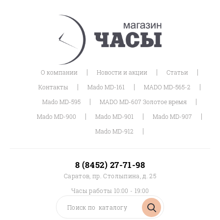
|
|
|
О компании
Новости и акции
Статьи
|
|
|
Контакты
Mado MD-161
MADO MD-565-2
|
|
Mado MD-595
MADO MD-607 Золотое время
|
|
|
Mado MD-900
Mado MD-901
Mado MD-907
|
Mado MD-912
8 (8452) 27-71-98
Саратов, пр. Столыпина, д. 25
Часы работы 10:00 - 19:00