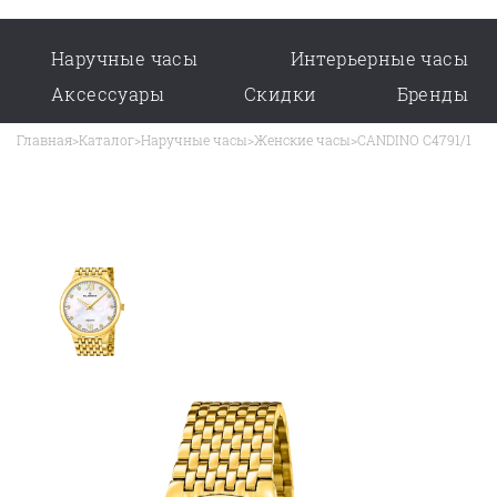
Наручные часы
Интерьерные часы
Аксессуары
Скидки
Бренды
Главная
>
Каталог
>
Наручные часы
>
Женские часы
>
CANDINO C4791/1