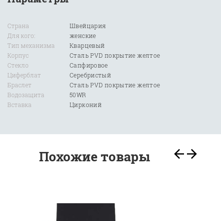
Страна
Швейцария
Для кого:
женские
Тип механизма
Кварцевый
Корпус
Сталь PVD покрытие желтое
Стекло
Сапфировое
Циферблат
Серебристый
Браслет
Сталь PVD покрытие желтое
Водозащита
50WR
Вставка
Цирконий
Похожие товары