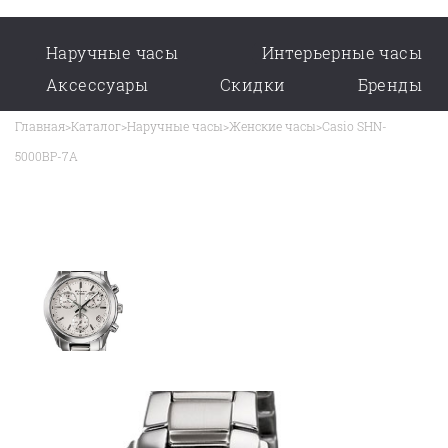
Наручные часы
Интерьерные часы
Аксессуары
Скидки
Бренды
Главная
>
Каталог
>
Наручные часы
>
Женские часы
>
Casio SHN-
5000BP-7A