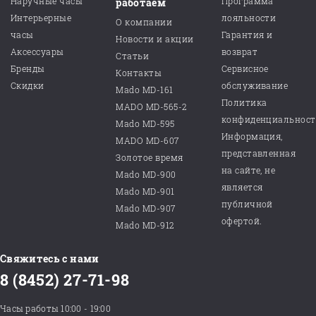
Наручные часы
Программа
работаем
Интерьерные
лояльности
О компании
часы
Гарантия и
Новости и акции
Аксессуары
возврат
Статьи
Бренды
Сервисное
Контакты
Скидки
обслуживание
Mado MD-161
Политика
MADO MD-565-2
конфиденциальнос
Mado MD-595
Информация,
MADO MD-607
представленная
Золотое время
на сайте, не
Mado MD-900
является
Mado MD-901
публичной
Mado MD-907
офертой.
Mado MD-912
Свяжитесь с нами
8 (8452) 27-71-98
Часы работы 10:00 - 19:00