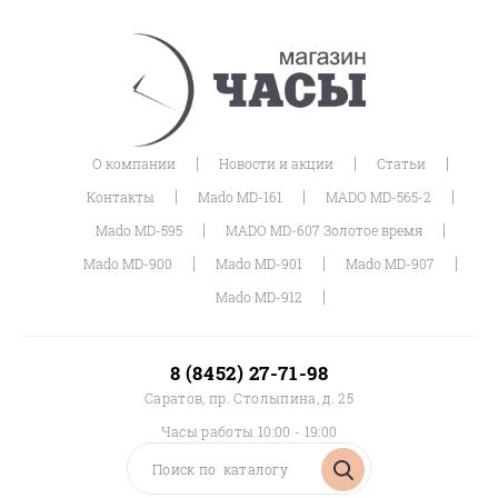
|
|
|
О компании
Новости и акции
Статьи
|
|
|
Контакты
Mado MD-161
MADO MD-565-2
|
|
Mado MD-595
MADO MD-607 Золотое время
|
|
|
Mado MD-900
Mado MD-901
Mado MD-907
|
Mado MD-912
8 (8452) 27-71-98
Саратов, пр. Столыпина, д. 25
Часы работы 10:00 - 19:00