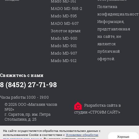
Mado MD-161
Политика
MADO MD-565-2
конфиденциальнос
Mado MD-595
Информация,
MADO MD-607
представленная
Золотое время
на сайте, не
Mado MD-900
является
Mado MD-901
публичной
Mado MD-907
офертой.
Mado MD-912
Свяжитесь с нами
8 (8452) 27-71-98
Часы работы 10:00 - 19:00
© 2026 ООО «Магазин часов
Разработка сайта в
№10»
студии «СТРОИМ САЙТ!»
г. Саратов, пр. им. Петра
Столыпина, д. 25
На сайте осуществляется обработка пользовательских данных с
использованием Cookie в соответствии с
Условиями обработки
Хорошо
пользовательских данных
. Вы можете запретить сохранение