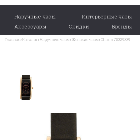
Наручные часы
Интерьерные часы
Аксессуары
Скидки
Бренды
Главная
>
Каталог
>
Наручные часы
>
Женские часы
>
Charm 70329339