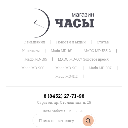
|
|
|
О компании
Новости и акции
Статьи
|
|
|
Контакты
Mado MD-161
MADO MD-565-2
|
|
Mado MD-595
MADO MD-607 Золотое время
|
|
|
Mado MD-900
Mado MD-901
Mado MD-907
|
Mado MD-912
8 (8452) 27-71-98
Саратов, пр. Столыпина, д. 25
Часы работы 10:00 - 19:00