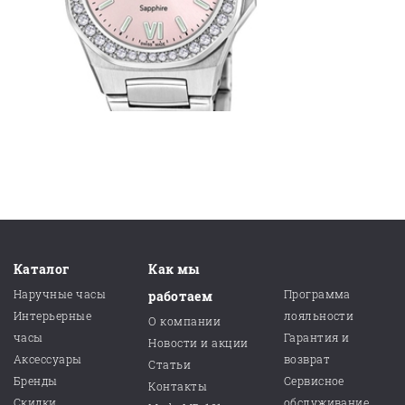
Каталог
Как мы
Наручные часы
Программа
работаем
Интерьерные
лояльности
О компании
часы
Гарантия и
Новости и акции
Аксессуары
возврат
Статьи
Бренды
Сервисное
Контакты
Скидки
обслуживание