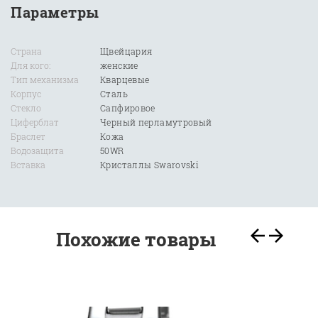
Параметры
Страна
Щвейцария
Для кого:
женские
Тип механизма
Кварцевые
Корпус
Сталь
Стекло
Сапфировое
Циферблат
Черный перламутровый
Браслет
Кожа
Водозащита
50WR
Вставка
Кристаллы Swarovski
Похожие товары