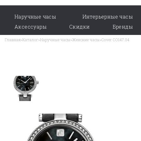
Наручные часы
Интерьерные часы
Аксессуары
Скидки
Бренды
Главная
>
Каталог
>
Наручные часы
>
Женские часы
>
Cover CO147.04