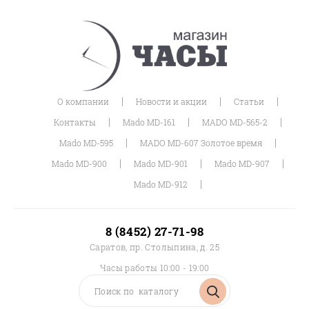
|
|
|
О компании
Новости и акции
Статьи
|
|
|
Контакты
Mado MD-161
MADO MD-565-2
|
|
Mado MD-595
MADO MD-607 Золотое время
|
|
|
Mado MD-900
Mado MD-901
Mado MD-907
|
Mado MD-912
8 (8452) 27-71-98
Саратов, пр. Столыпина, д. 25
Часы работы 10:00 - 19:00