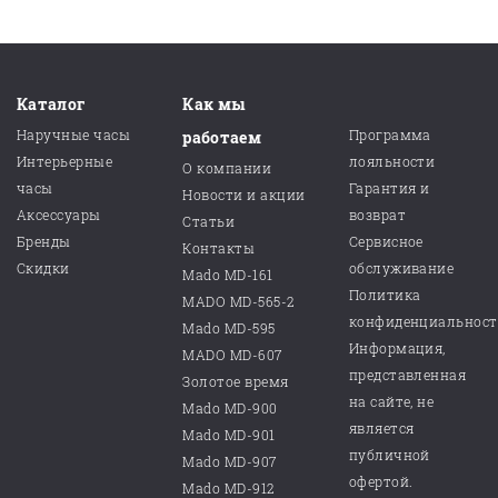
Каталог
Как мы
Наручные часы
Программа
работаем
Интерьерные
лояльности
О компании
часы
Гарантия и
Новости и акции
Аксессуары
возврат
Статьи
Бренды
Сервисное
Контакты
Скидки
обслуживание
Mado MD-161
Политика
MADO MD-565-2
конфиденциальнос
Mado MD-595
Информация,
MADO MD-607
представленная
Золотое время
на сайте, не
Mado MD-900
является
Mado MD-901
публичной
Mado MD-907
офертой.
Mado MD-912