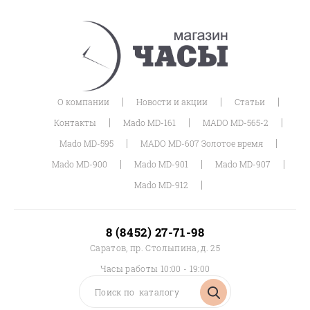
|
|
|
О компании
Новости и акции
Статьи
|
|
|
Контакты
Mado MD-161
MADO MD-565-2
|
|
Mado MD-595
MADO MD-607 Золотое время
|
|
|
Mado MD-900
Mado MD-901
Mado MD-907
|
Mado MD-912
8 (8452) 27-71-98
Саратов, пр. Столыпина, д. 25
Часы работы 10:00 - 19:00