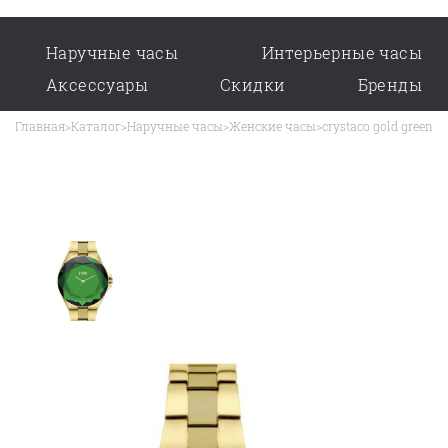
Наручные часы
Интерьерные часы
Аксессуары
Скидки
Бренды
Главная
>
Каталог
>
Наручные часы
>
Женские часы
>
crystaco gold green