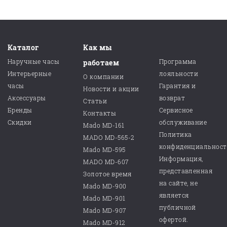
Каталог
Как мы
Наручные часы
Программа
работаем
Интерьерные
лояльности
О компании
часы
Гарантия и
Новости и акции
Аксессуары
возврат
Статьи
Бренды
Сервисное
Контакты
Скидки
обслуживание
Mado MD-161
Политика
MADO MD-565-2
конфиденциальнос
Mado MD-595
Информация,
MADO MD-607
представленная
Золотое время
на сайте, не
Mado MD-900
является
Mado MD-901
публичной
Mado MD-907
офертой.
Mado MD-912