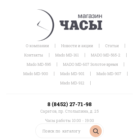
|
|
|
О компании
Новости и акции
Статьи
|
|
|
Контакты
Mado MD-161
MADO MD-565-2
|
|
Mado MD-595
MADO MD-607 Золотое время
|
|
|
Mado MD-900
Mado MD-901
Mado MD-907
|
Mado MD-912
8 (8452) 27-71-98
Саратов, пр. Столыпина, д. 25
Часы работы 10:00 - 19:00