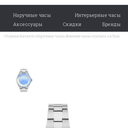
Наручные часы
Интерьерные часы
Аксессуары
Скидки
Бренды
Главная
>
Каталог
>
Наручные часы
>
Женские часы
>
crystana ice blue