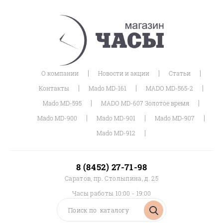
|
|
|
О компании
Новости и акции
Статьи
|
|
|
Контакты
Mado MD-161
MADO MD-565-2
|
|
Mado MD-595
MADO MD-607 Золотое время
|
|
|
Mado MD-900
Mado MD-901
Mado MD-907
|
Mado MD-912
8 (8452) 27-71-98
Саратов, пр. Столыпина, д. 25
Часы работы 10:00 - 19:00