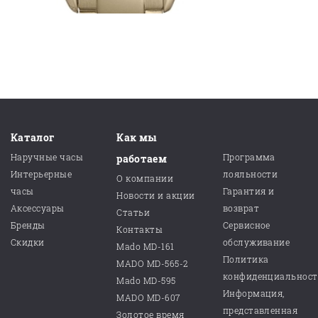
Каталог
Как мы
Наручные часы
Программа
работаем
Интерьерные
лояльности
О компании
часы
Гарантия и
Новости и акции
Аксессуары
возврат
Статьи
Бренды
Сервисное
Контакты
Скидки
обслуживание
Mado MD-161
Политика
MADO MD-565-2
конфиденциальнос
Mado MD-595
Информация,
MADO MD-607
представленная
Золотое время