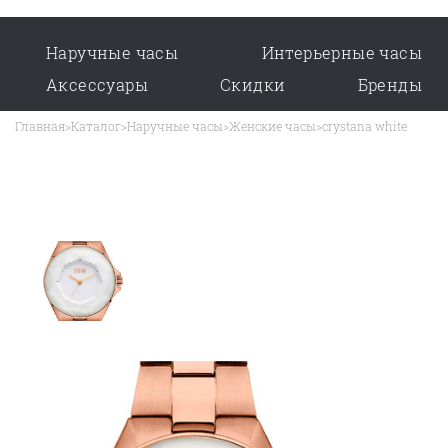
Наручные часы
Интерьерные часы
Аксессуары
Скидки
Бренды
Главная
>
Каталог
>
Наручные часы
>
Женские часы
>
crystana white