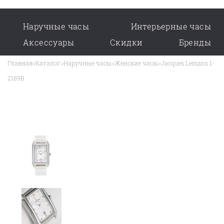
Наручные часы
Интерьерные часы
Аксессуары
Скидки
Бренды
Главная
>
Каталог
>
Наручные часы
>
Женские часы
>
Jacques Lemans 1-
2189B