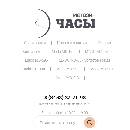
|
|
|
О компании
Новости и акции
Статьи
|
|
|
Контакты
Mado MD-161
MADO MD-565-2
|
|
Mado MD-595
MADO MD-607 Золотое время
|
|
|
Mado MD-900
Mado MD-901
Mado MD-907
|
Mado MD-912
8 (8452) 27-71-98
Саратов, пр. Столыпина, д. 25
Часы работы 10:00 - 19:00