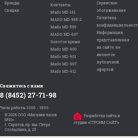
Бренды
Сервисное
Контакты
Скидки
обслуживание
Mado MD-161
Политика
MADO MD-565-2
конфиденциальнос
Mado MD-595
Информация,
MADO MD-607
представленная
Золотое время
на сайте, не
Mado MD-900
является
Mado MD-901
публичной
Mado MD-907
офертой.
Mado MD-912
Свяжитесь с нами
8 (8452) 27-71-98
Часы работы 10:00 - 19:00
© 2026 ООО «Магазин часов
Разработка сайта в
№10»
студии «СТРОИМ САЙТ!»
г. Саратов, пр. им. Петра
Столыпина, д. 25