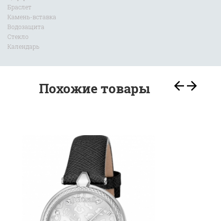
Браслет
Камень-вставка
Водозащита
Стекло
Календарь
Австрия
женские
кварцевый
Похожие товары
сталь
перламутровый белый
кожаный ремешок
циферблат украшен кристаллами Swarovski
50WR
минеральное повышенной прочности Crystex
число