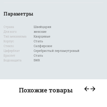
Параметры
Страна
Швейцария
Для кого:
женские
Тип механизма
Кварцевые
Корпус
Сталь
Стекло
Сапфировое
Циферблат
Серебристый перламутровый
Браслет
Сталь
Водозащита
5WR
Похожие товары