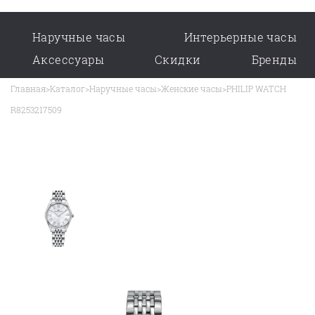
Наручные часы
Интерьерные часы
Аксессуары
Скидки
Бренды
Главная
>
Каталог
>
Наручные часы
>
Женские часы
>
PHILIP WATCH
R8253217509