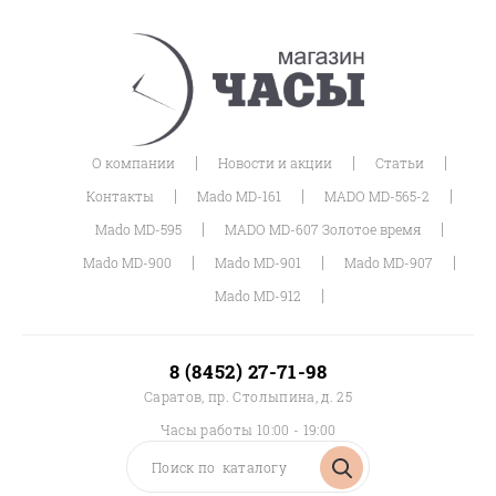
|
|
|
О компании
Новости и акции
Статьи
|
|
|
Контакты
Mado MD-161
MADO MD-565-2
|
|
Mado MD-595
MADO MD-607 Золотое время
|
|
|
Mado MD-900
Mado MD-901
Mado MD-907
|
Mado MD-912
8 (8452) 27-71-98
Саратов, пр. Столыпина, д. 25
Часы работы 10:00 - 19:00