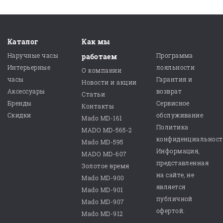
Каталог
Как мы
Наручные часы
Программа
работаем
Интерьерные
лояльности
О компании
часы
Гарантия и
Новости и акции
Аксессуары
возврат
Статьи
Бренды
Сервисное
Контакты
Скидки
обслуживание
Mado MD-161
Политика
MADO MD-565-2
конфиденциальнос
Mado MD-595
Информация,
MADO MD-607
представленная
Золотое время
на сайте, не
Mado MD-900
является
Mado MD-901
публичной
Mado MD-907
офертой.
Mado MD-912