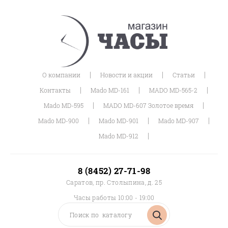
|
|
|
О компании
Новости и акции
Статьи
|
|
|
Контакты
Mado MD-161
MADO MD-565-2
|
|
Mado MD-595
MADO MD-607 Золотое время
|
|
|
Mado MD-900
Mado MD-901
Mado MD-907
|
Mado MD-912
8 (8452) 27-71-98
Саратов, пр. Столыпина, д. 25
Часы работы 10:00 - 19:00