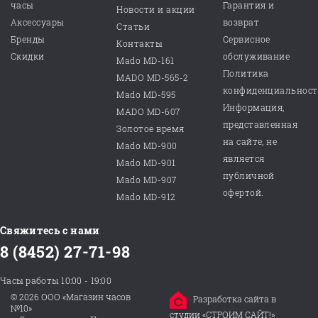
часы
Гарантия и
Новости и акции
Аксессуары
возврат
Статьи
Бренды
Сервисное
Контакты
Скидки
обслуживание
Mado MD-161
Политика
MADO MD-565-2
конфиденциальнос
Mado MD-595
Информация,
MADO MD-607
представленная
Золотое время
на сайте, не
Mado MD-900
является
Mado MD-901
публичной
Mado MD-907
офертой.
Mado MD-912
Свяжитесь с нами
8 (8452) 27-71-98
Часы работы 10:00 - 19:00
© 2026 ООО «Магазин часов
Разработка сайта в
№10»
студии «СТРОИМ САЙТ!»