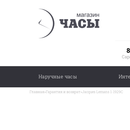
8
Сар
Наручные часы
Инт
Главная
>
Гарантия и возврат
>
Jacques Lemans 1-1929C