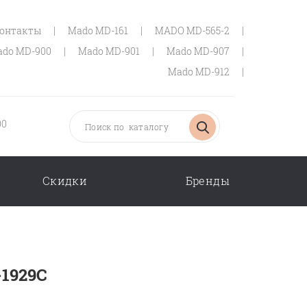
онтакты
|
Mado MD-161
|
MADO MD-565-2
|
do MD-900
|
Mado MD-901
|
Mado MD-907
|
Mado MD-912
|
00
Скидки
Бренды
-1929C