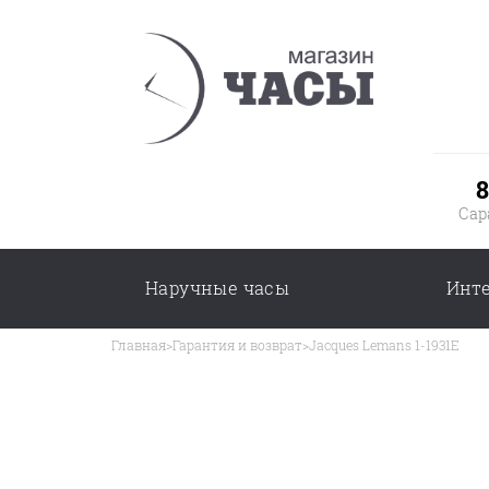
8
Сар
Наручные часы
Инт
Главная
>
Гарантия и возврат
>
Jacques Lemans 1-1931E