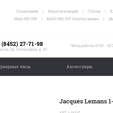
О компании
|
Новости и акции
|
Статьи
|
К
Mado MD-595
|
MADO MD-607 Золотое время
|
Ma
 (8452) 27-71-98
Часы работы 10:00 - 19:
атов, пр. Столыпина, д. 25
ерьерные часы
Аксессуары
Jacques Lemans 1
АРТ: 1-1931E