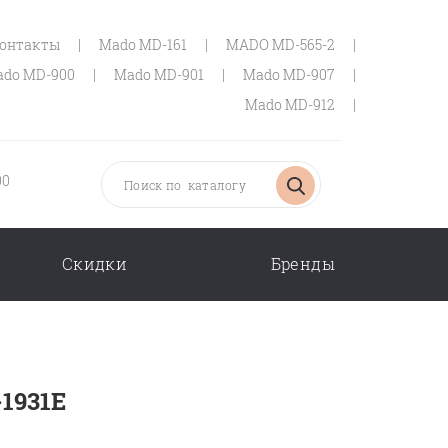
онтакты
|
Mado MD-161
|
MADO MD-565-2
|
do MD-900
|
Mado MD-901
|
Mado MD-907
|
Mado MD-912
|
00
Скидки
Бренды
-1931E